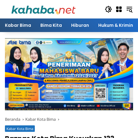
Langsung
ke
konten
Kabar Bima
Bima Kita
Hiburan
Hukum & Kriminal
Beranda
Kabar Kota Bima
Kabar Kota Bima