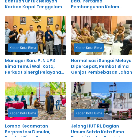
Bantuan untuk Nelayan
Batu Pertama
Korban Kapal Tenggelam
Pembangunan Kolam
Retensi Amahami
Kabar Kota Bima
Kabar Kota Bima
Manager Baru PLN UP3
Normalisasi Sungai Melayu
Bima Temui Wali Kota,
Dipercepat, Pemkot Bima
Perkuat Sinergi Pelayanan
Genjot Pembebasan Lahan
Publik
Kabar Kota Bima
Kabar Kota Bima
Lomba Kecamatan
Jelang HUT RI, Bagian
Berprestasi Dimulai,
Umum Setda Kota Bima