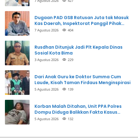
7 Agustus 2026
427
Uang
Dugaan PAD GSB Ratusan Juta tak Masuk
Kas Daerah, Inspektorat Panggil Pihak
Terkait
7 Agustus 2026
404
Rusdhan Ditunjuk Jadi Plt Kepala Dinas
Sosial Kota Bima
3 Agustus 2026
229
Dari Anak Guru ke Doktor Summa Cum
Laude, Kisah Taman Firdaus Menginspirasi
5 Agustus 2026
139
Korban Malah Ditahan, Unit PPA Polres
Dompu Diduga Balikkan Fakta Kasus
Penganiayaan
5 Agustus 2026
132