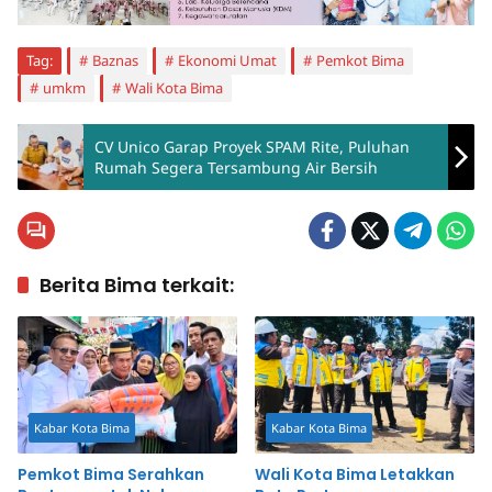
Tag:
Baznas
Ekonomi Umat
Pemkot Bima
umkm
Wali Kota Bima
CV Unico Garap Proyek SPAM Rite, Puluhan
Rumah Segera Tersambung Air Bersih
Berita Bima terkait:
Kabar Kota Bima
Kabar Kota Bima
Pemkot Bima Serahkan
Wali Kota Bima Letakkan