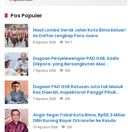
Pos Populer
Hasil Lomba Gerak Jalan Kota Bima Keluar!
Ini Daftar Lengkap Para Juara
8 Agustus 2026
5917
Dugaan Penyelewengan PAD GSB, Kadis
Dikpora: yang Bersangkutan Akui
Perbuatannya dan Siap Mengembalikan
7 Agustus 2026
450
Uang
Dugaan PAD GSB Ratusan Juta tak Masuk
Kas Daerah, Inspektorat Panggil Pihak
Terkait
7 Agustus 2026
426
Angin Segar Fiskal Kota Bima, Rp56,3 Miliar
DBH Kurang Bayar Ditransfer ke Kasda
10 Agustus 2026
290