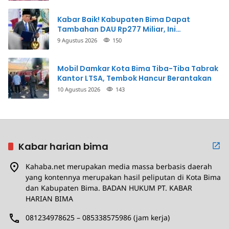
Kabar Baik! Kabupaten Bima Dapat
Tambahan DAU Rp277 Miliar, Ini
Prioritasnya
9 Agustus 2026
150
Mobil Damkar Kota Bima Tiba-Tiba Tabrak
Kantor LTSA, Tembok Hancur Berantakan
10 Agustus 2026
143
Kabar harian bima
Kahaba.net merupakan media massa berbasis daerah
yang kontennya merupakan hasil peliputan di Kota Bima
dan Kabupaten Bima. BADAN HUKUM PT. KABAR
HARIAN BIMA
081234978625 – 085338575986 (jam kerja)