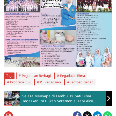
Tag:
Pegadaian Berbagi
Pegadaian Bima
Program CSR
PT Pegadaian
Tempat Ibadah
Selasa Menyapa di Lambu, Bupati Bima
Tegaskan ini Bukan Seremonial Tapi Aksi
Nyata