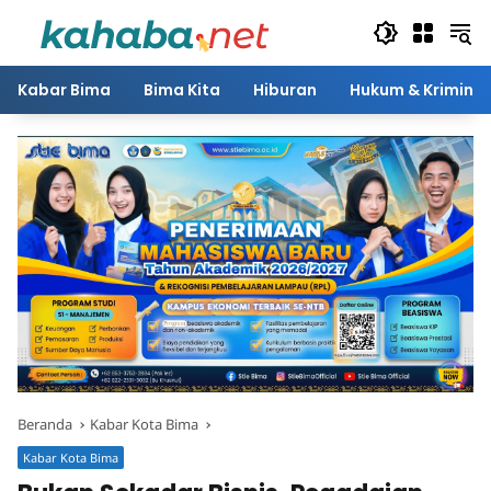
Langsung
ke
konten
Kabar Bima
Bima Kita
Hiburan
Hukum & Kriminal
Beranda
Kabar Kota Bima
Kabar Kota Bima