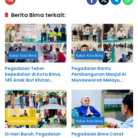
Berita Bima terkait:
Kabar Kota Bima
Kabar Kota Bima
Pegadaian Tebar
Pegadaian Bantu
Kepedulian di Kota Bima,
Pembangunan Masjid Al
145 Anak Ikut Khitan
Munawwarah Melayu,
Massal Gratis
Komitmen Perkuat
Kepedulian Sosial
Kabupaten Bima
Kabar Kota Bima
Di Hari Buruh, Pegadaian
Pegadaian Bima Catat