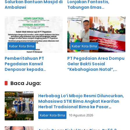
Salurkan Bantuan Masjid di
Lonjakan Fantastis,
Ambalawi
Tabungan Emas
Masyarakat Tembus 60
Persen!
Kabar Kota Bima
Kabar Kota Bima
Pemberitahuan PT
PT Pegadaian Area Dompu
Pegadaian Kanwil
Gelar Bakti Sosial
Denpasar kepada
“Kebahagiaan Natal”,
Masyarakat
Salurkan Bantuan
Sembako Senilai Rp25 Juta
Baca Juga:
Herbabag Lo’i Mbojo Resmi Diluncurkan,
Mahasiswa STIE Bima Angkat Kearifan
Herbal Tradisional Bima ke Pasar
Modern
Kabar Kota Bima
10 Agustus 2026