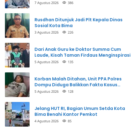
Terkait
7 Agustus 2026
386
Rusdhan Ditunjuk Jadi Plt Kepala Dinas
Sosial Kota Bima
3 Agustus 2026
226
Dari Anak Guru ke Doktor Summa Cum
Laude, Kisah Taman Firdaus Menginspirasi
5 Agustus 2026
135
Korban Malah Ditahan, Unit PPA Polres
Dompu Diduga Balikkan Fakta Kasus
Penganiayaan
5 Agustus 2026
128
Jelang HUT RI, Bagian Umum Setda Kota
Bima Benahi Kantor Pemkot
4 Agustus 2026
85