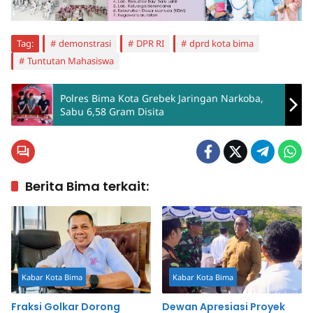
Tag:
demonstrasi
DPR RI
dprd kota bima
Tuntutan Mahasiswa
Polres Bima Kota Grebek Jaringan Narkoba,
Sabu 6,58 Gram Disita
Berita Bima terkait:
Kabar Kota Bima
Kabar Kota Bima
Fraksi Golkar Dorong
Dewan Apresiasi Proyek