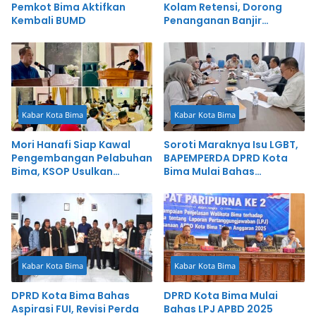
Pemkot Bima Aktifkan
Kolam Retensi, Dorong
Kembali BUMD
Penanganan Banjir
Terintegrasi
Kabar Kota Bima
Kabar Kota Bima
Mori Hanafi Siap Kawal
Soroti Maraknya Isu LGBT,
Pengembangan Pelabuhan
BAPEMPERDA DPRD Kota
Bima, KSOP Usulkan
Bima Mulai Bahas
Tambahan Dermaga
Rancangan Perda
Rp400 Miliar
Pencegahan
Kabar Kota Bima
Kabar Kota Bima
DPRD Kota Bima Bahas
DPRD Kota Bima Mulai
Aspirasi FUI, Revisi Perda
Bahas LPJ APBD 2025