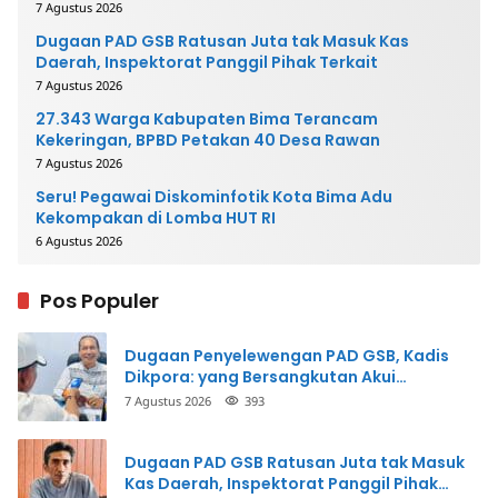
Mengembalikan Uang
7 Agustus 2026
Dugaan PAD GSB Ratusan Juta tak Masuk Kas
Daerah, Inspektorat Panggil Pihak Terkait
7 Agustus 2026
27.343 Warga Kabupaten Bima Terancam
Kekeringan, BPBD Petakan 40 Desa Rawan
7 Agustus 2026
Seru! Pegawai Diskominfotik Kota Bima Adu
Kekompakan di Lomba HUT RI
6 Agustus 2026
Pos Populer
Dugaan Penyelewengan PAD GSB, Kadis
Dikpora: yang Bersangkutan Akui
Perbuatannya dan Siap Mengembalikan
7 Agustus 2026
393
Uang
Dugaan PAD GSB Ratusan Juta tak Masuk
Kas Daerah, Inspektorat Panggil Pihak