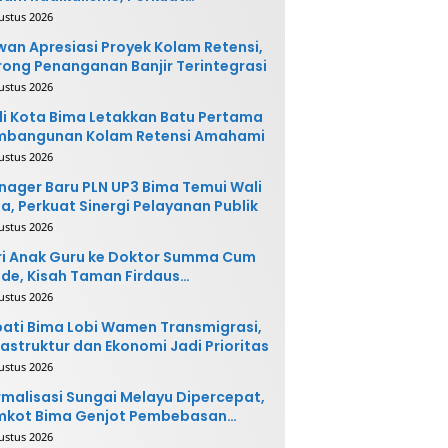
ntegrasi Sosial
ustus 2026
an Apresiasi Proyek Kolam Retensi,
ong Penanganan Banjir Terintegrasi
ustus 2026
i Kota Bima Letakkan Batu Pertama
mbangunan Kolam Retensi Amahami
ustus 2026
ager Baru PLN UP3 Bima Temui Wali
a, Perkuat Sinergi Pelayanan Publik
ustus 2026
i Anak Guru ke Doktor Summa Cum
de, Kisah Taman Firdaus
ginspirasi
ustus 2026
ati Bima Lobi Wamen Transmigrasi,
rastruktur dan Ekonomi Jadi Prioritas
ustus 2026
malisasi Sungai Melayu Dipercepat,
mkot Bima Genjot Pembebasan
han
ustus 2026