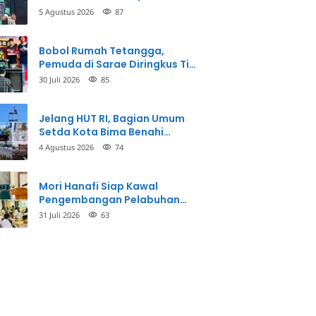
Taman Firdaus Menginspirasi
5 Agustus 2026
87
Bobol Rumah Tetangga,
Pemuda di Sarae Diringkus Tim
Opsnal Polsek Rasbar
30 Juli 2026
85
Jelang HUT RI, Bagian Umum
Setda Kota Bima Benahi
Kantor Pemkot
4 Agustus 2026
74
Mori Hanafi Siap Kawal
Pengembangan Pelabuhan
Bima, KSOP Usulkan Tambahan
31 Juli 2026
63
Dermaga Rp400 Miliar