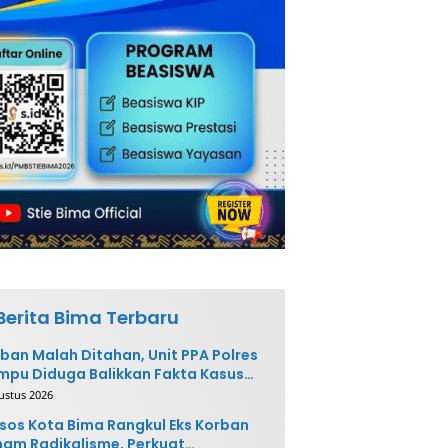
Berita Bima Terbaru
ban Malah Ditahan, Unit PPA Polres
pu Diduga Balikkan Fakta Kasus
nganiayaan
ustus 2026
sos Kota Bima Rangkul Eks Korban
am Radikalisme, Perkuat