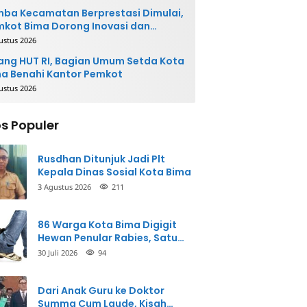
ba Kecamatan Berprestasi Dimulai,
kot Bima Dorong Inovasi dan
layanan Cepat
ustus 2026
ang HUT RI, Bagian Umum Setda Kota
a Benahi Kantor Pemkot
ustus 2026
s Populer
Rusdhan Ditunjuk Jadi Plt
Kepala Dinas Sosial Kota Bima
3 Agustus 2026
211
86 Warga Kota Bima Digigit
Hewan Penular Rabies, Satu
Korban Meninggal Dunia
30 Juli 2026
94
Dari Anak Guru ke Doktor
Summa Cum Laude, Kisah