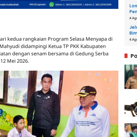
Lom
Pem
Pe
4 Ag
Jel
Bim
ri kedua rangkaian Program Selasa Menyapa di
4 Ag
 Mahyudi didampingi Ketua TP PKK Kabupaten
giatan dengan senam bersama di Gedung Serba
Po
12 Mei 2026.