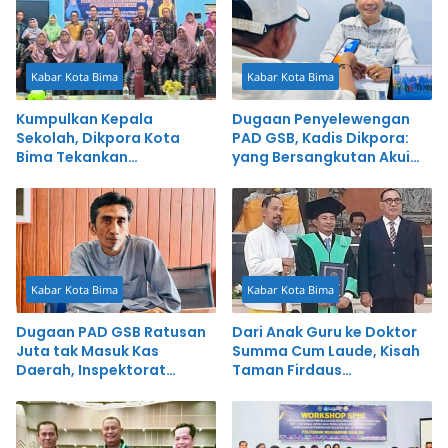
Kabar Kota Bima
Kabar Kota Bima
Kumpulkan Kepala
Dugaan Penyelewengan
Sekolah, Dikpora Kota
PAD GSB, Kadis Dikpora:
Bima Tekankan
yang Bersangkutan Akui
Transparansi dan Inovasi
Perbuatannya dan Siap
Mengembalikan Uang
Kabar Kota Bima
Kabar Kota Bima
Dugaan PAD GSB Ratusan
Dari Anak Guru ke Doktor
Juta tak Masuk Kas
Summa Cum Laude, Kisah
Daerah, Inspektorat
Taman Firdaus
Panggil Pihak Terkait
Menginspirasi