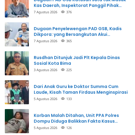
Kas Daerah, Inspektorat Panggil Pihak
Terkait
7 Agustus 2026
376
Dugaan Penyelewengan PAD GSB, Kadis
Dikpora: yang Bersangkutan Akui
Perbuatannya dan Siap Mengembalikan
7 Agustus 2026
365
Uang
Rusdhan Ditunjuk Jadi Plt Kepala Dinas
Sosial Kota Bima
3 Agustus 2026
225
Dari Anak Guru ke Doktor Summa Cum
Laude, Kisah Taman Firdaus Menginspirasi
5 Agustus 2026
133
Korban Malah Ditahan, Unit PPA Polres
Dompu Diduga Balikkan Fakta Kasus
Penganiayaan
5 Agustus 2026
126