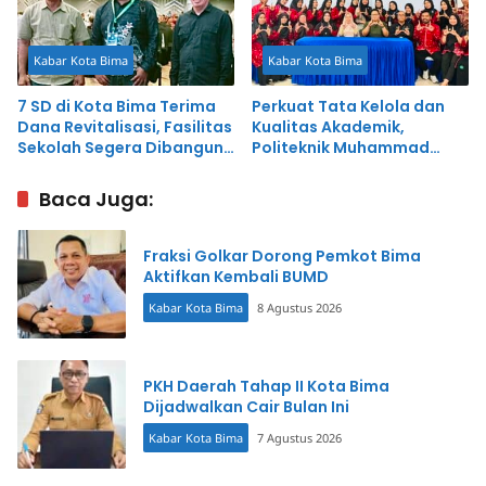
Kabar Kota Bima
Kabar Kota Bima
7 SD di Kota Bima Terima
Perkuat Tata Kelola dan
Dana Revitalisasi, Fasilitas
Kualitas Akademik,
Sekolah Segera Dibangun
Politeknik Muhammad
dan Direhab
Dahlan Gelar Workshop
SPMI
Baca Juga:
Fraksi Golkar Dorong Pemkot Bima
Aktifkan Kembali BUMD
Kabar Kota Bima
8 Agustus 2026
PKH Daerah Tahap II Kota Bima
Dijadwalkan Cair Bulan Ini
Kabar Kota Bima
7 Agustus 2026