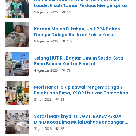
Laude, Kisah Taman Firdaus Menginspirasi
5 Agustus 2026
116
Korban Malah Ditahan, Unit PPA Polres
Dompu Diduga Balikkan Fakta Kasus
Penganiayaan
5 Agustus 2026
108
Jelang HUT RI, Bagian Umum Setda Kota
Bima Benahi Kantor Pemkot
4 Agustus 2026
78
Mori Hanafi Siap Kawal Pengembangan
Pelabuhan Bima, KSOP Usulkan Tambahan
Dermaga Rp400 Miliar
31 Juli 2026
66
Soroti Maraknya Isu LGBT, BAPEMPERDA
DPRD Kota Bima Mulai Bahas Rancangan
Perda Pencegahan
31 Juli 2026
66