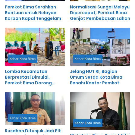
Pemkot Bima Serahkan
Normalisasi Sungai Melayu
Bantuan untuk Nelayan
Dipercepat, Pemkot Bima
Korban Kapal Tenggelam
Genjot Pembebasan Lahan
Kabar Kota Bima
Kabar Kota Bima
Lomba Kecamatan
Jelang HUT RI, Bagian
Berprestasi Dimulai,
Umum Setda Kota Bima
Pemkot Bima Dorong
Benahi Kantor Pemkot
Inovasi dan Pelayanan
Cepat
Kabar Kota Bima
Kabar Kota Bima
Rusdhan Ditunjuk Jadi Plt