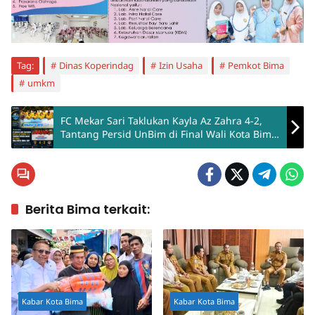
Tag:
Dinas Koperindag
Izin Usaha
Pemkot Bima
umkm
FC Mekar Sari Taklukan Kayla Az Zahra 4-2,
Tantang Persid UnBim di Final Wali Kota Bima
Cup
Berita Bima terkait:
Kabar Kota Bima
Kabar Kota Bima