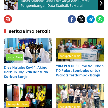
Dinas Statistik Gelar Lokakarya dan Bimtek
Pengembangan Data Statistik Sektoral
Berita Bima terkait:
Kabupaten Bima
Kabar Bima
YBM PLN UP3 Bima Salurkan
Dies Natalis Ke-14, Akbid
110 Paket Sembako untuk
Harbun Bagikan Bantuan
Warga Terdampak Banjir
Korban Banjir
Kabupaten Bima
Kabupaten Bima