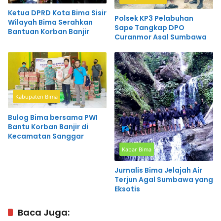
Ketua DPRD Kota Bima Sisir
Polsek KP3 Pelabuhan
Wilayah Bima Serahkan
Sape Tangkap DPO
Bantuan Korban Banjir
Curanmor Asal Sumbawa
Kabupaten Bima
Bulog Bima bersama PWI
Bantu Korban Banjir di
Kecamatan Sanggar
Kabar Bima
Jurnalis Bima Jelajah Air
Terjun Agal Sumbawa yang
Eksotis
Baca Juga: