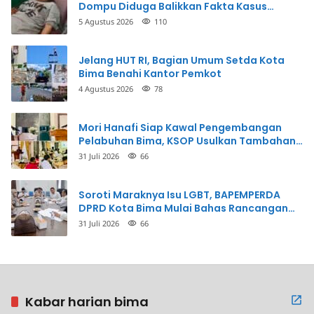
Dompu Diduga Balikkan Fakta Kasus
Penganiayaan
5 Agustus 2026
110
Jelang HUT RI, Bagian Umum Setda Kota
Bima Benahi Kantor Pemkot
4 Agustus 2026
78
Mori Hanafi Siap Kawal Pengembangan
Pelabuhan Bima, KSOP Usulkan Tambahan
Dermaga Rp400 Miliar
31 Juli 2026
66
Soroti Maraknya Isu LGBT, BAPEMPERDA
DPRD Kota Bima Mulai Bahas Rancangan
Perda Pencegahan
31 Juli 2026
66
Kabar harian bima