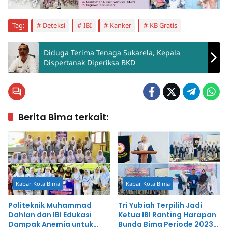
Tag:
Deteksi
IBI
Kanker
KB Gratis
Diduga Terima Tenaga Sukarela, Kepala
Dispertanak Diperiksa BKD
Berita Bima terkait:
Kabar Kota Bima
Kabar Kota Bima
Politeknik Muhammad
Tri Yubiah Terpilih Jadi
Dahlan dan IBI Edukasi
Ketua IBI Ranting Harapan
Dampak Anemia untuk
Bunda Bima Periode 2023–