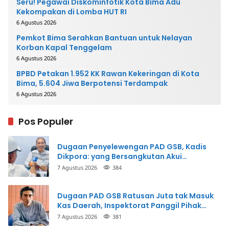
Seru! Pegawai Diskominfotik Kota Bima Adu
Kekompakan di Lomba HUT RI
6 Agustus 2026
Pemkot Bima Serahkan Bantuan untuk Nelayan
Korban Kapal Tenggelam
6 Agustus 2026
BPBD Petakan 1.952 KK Rawan Kekeringan di Kota
Bima, 5.604 Jiwa Berpotensi Terdampak
6 Agustus 2026
Pos Populer
Dugaan Penyelewengan PAD GSB, Kadis
Dikpora: yang Bersangkutan Akui
Perbuatannya dan Siap Mengembalikan
7 Agustus 2026
384
Uang
Dugaan PAD GSB Ratusan Juta tak Masuk
Kas Daerah, Inspektorat Panggil Pihak
Terkait
7 Agustus 2026
381