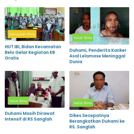
Ratusan Siswi SMP
2028
Kabupaten Bima
Kabar Bima
HUT IBI, Bidan Kecamatan
Duhami, Penderita Kanker
Belo Gelar Kegiatan KB
Asal Lelamase Meninggal
Gratis
Dunia
Kabar Bima
Kabar Bima
Duhami Masih Dirawat
Dikes Secepatnya
Intensif di RS Sanglah
Berangkatkan Duhami ke
RS. Sanglah