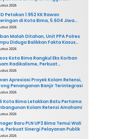
ustus 2026
D Petakan 1.952 KK Rawan
eringan di Kota Bima, 5.604 Jiwa
rpotensi Terdampak
ustus 2026
ban Malah Ditahan, Unit PPA Polres
pu Diduga Balikkan Fakta Kasus
nganiayaan
ustus 2026
sos Kota Bima Rangkul Eks Korban
am Radikalisme, Perkuat
ntegrasi Sosial
ustus 2026
an Apresiasi Proyek Kolam Retensi,
ong Penanganan Banjir Terintegrasi
ustus 2026
i Kota Bima Letakkan Batu Pertama
mbangunan Kolam Retensi Amahami
ustus 2026
ager Baru PLN UP3 Bima Temui Wali
a, Perkuat Sinergi Pelayanan Publik
ustus 2026