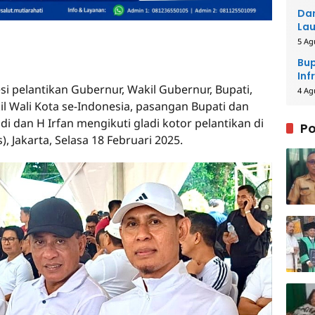
Dar
Lau
Men
5 Ag
Bup
Inf
si pelantikan Gubernur, Wakil Gubernur, Bupati,
4 Ag
il Wali Kota se-Indonesia, pasangan Bupati dan
di dan H Irfan mengikuti gladi kotor pelantikan di
Po
Jakarta, Selasa 18 Februari 2025.