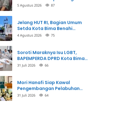
Balikkan Fakta Kasus
5 Agustus 2026
87
Penganiayaan
Jelang HUT RI, Bagian Umum
Setda Kota Bima Benahi
Kantor Pemkot
4 Agustus 2026
75
Soroti Maraknya Isu LGBT,
BAPEMPERDA DPRD Kota Bima
Mulai Bahas Rancangan Perda
31 Juli 2026
66
Pencegahan
Mori Hanafi Siap Kawal
Pengembangan Pelabuhan
Bima, KSOP Usulkan Tambahan
31 Juli 2026
64
Dermaga Rp400 Miliar