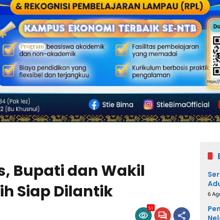
s, Bupati dan Wakil
Ser
Adu
ih Siap Dilantik
6 Ag
Pem
51
Nel