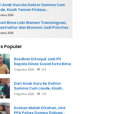
i Anak Guru ke Doktor Summa Cum
de, Kisah Taman Firdaus
ginspirasi
ustus 2026
ati Bima Lobi Wamen Transmigrasi,
rastruktur dan Ekonomi Jadi Prioritas
ustus 2026
s Populer
Rusdhan Ditunjuk Jadi Plt
Kepala Dinas Sosial Kota Bima
3 Agustus 2026
214
Dari Anak Guru ke Doktor
Summa Cum Laude, Kisah
Taman Firdaus Menginspirasi
5 Agustus 2026
110
Korban Malah Ditahan, Unit
PPA Polres Dompu Diduga