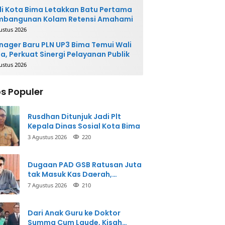
i Kota Bima Letakkan Batu Pertama
mbangunan Kolam Retensi Amahami
ustus 2026
ager Baru PLN UP3 Bima Temui Wali
a, Perkuat Sinergi Pelayanan Publik
ustus 2026
s Populer
Rusdhan Ditunjuk Jadi Plt
Kepala Dinas Sosial Kota Bima
3 Agustus 2026
220
Dugaan PAD GSB Ratusan Juta
tak Masuk Kas Daerah,
Inspektorat Panggil Pihak
7 Agustus 2026
210
Terkait
Dari Anak Guru ke Doktor
Summa Cum Laude, Kisah