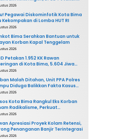
 Desa Rawan
ustus 2026
u! Pegawai Diskominfotik Kota Bima
 Kekompakan di Lomba HUT RI
ustus 2026
kot Bima Serahkan Bantuan untuk
ayan Korban Kapal Tenggelam
ustus 2026
D Petakan 1.952 KK Rawan
eringan di Kota Bima, 5.604 Jiwa
rpotensi Terdampak
ustus 2026
ban Malah Ditahan, Unit PPA Polres
pu Diduga Balikkan Fakta Kasus
nganiayaan
ustus 2026
sos Kota Bima Rangkul Eks Korban
am Radikalisme, Perkuat
ntegrasi Sosial
ustus 2026
an Apresiasi Proyek Kolam Retensi,
ong Penanganan Banjir Terintegrasi
ustus 2026