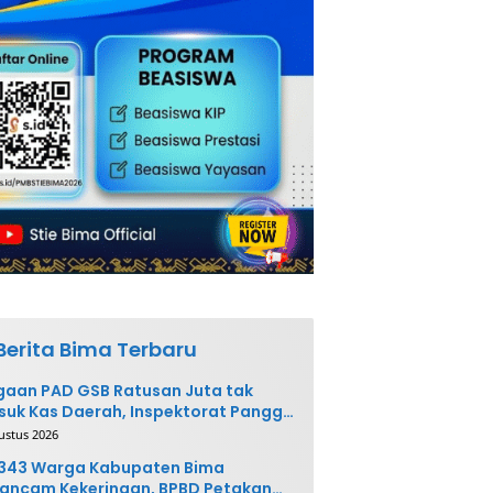
Berita Bima Terbaru
aan PAD GSB Ratusan Juta tak
uk Kas Daerah, Inspektorat Panggil
ak Terkait
ustus 2026
.343 Warga Kabupaten Bima
ancam Kekeringan, BPBD Petakan