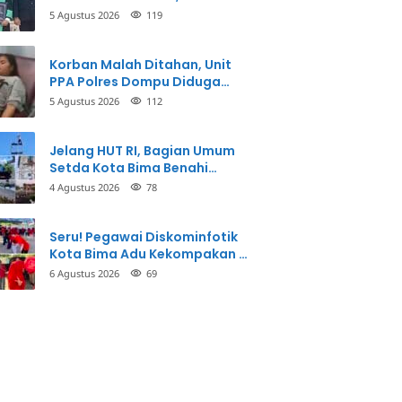
Taman Firdaus Menginspirasi
5 Agustus 2026
119
Korban Malah Ditahan, Unit
PPA Polres Dompu Diduga
Balikkan Fakta Kasus
5 Agustus 2026
112
Penganiayaan
Jelang HUT RI, Bagian Umum
Setda Kota Bima Benahi
Kantor Pemkot
4 Agustus 2026
78
Seru! Pegawai Diskominfotik
Kota Bima Adu Kekompakan di
Lomba HUT RI
6 Agustus 2026
69