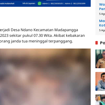
Wal
Pe
5 Ag
Man
Kot
terjadi Desa Ndano Kecamatan Madapangga
5 Ag
023 sekitar pukul 07.30 Wita. Akibat kebakaran
eorang janda tua meninggal terpanggang.
Po