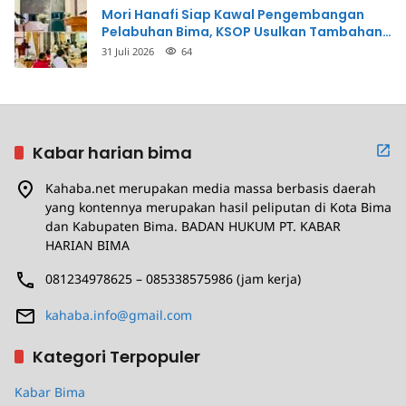
Mori Hanafi Siap Kawal Pengembangan
Pelabuhan Bima, KSOP Usulkan Tambahan
Dermaga Rp400 Miliar
31 Juli 2026
64
Kabar harian bima
Kahaba.net merupakan media massa berbasis daerah
yang kontennya merupakan hasil peliputan di Kota Bima
dan Kabupaten Bima. BADAN HUKUM PT. KABAR
HARIAN BIMA
081234978625 – 085338575986 (jam kerja)
kahaba.info@gmail.com
Kategori Terpopuler
Kabar Bima