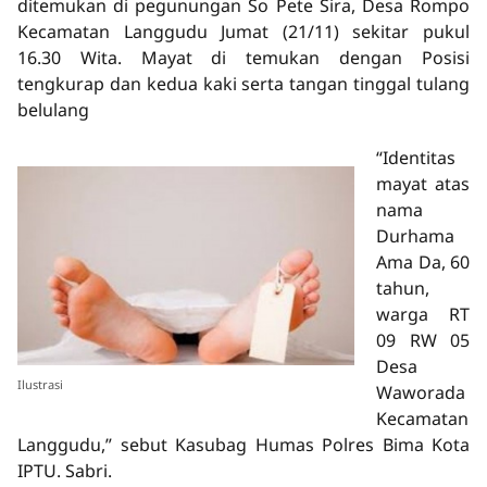
ditemukan di pegunungan So Pete Sira, Desa Rompo
Kecamatan Langgudu Jumat (21/11) sekitar pukul
16.30 Wita. Mayat di temukan dengan Posisi
tengkurap dan kedua kaki serta tangan tinggal tulang
belulang
“Identitas
mayat atas
nama
Durhama
Ama Da, 60
tahun,
warga RT
09 RW 05
Desa
Ilustrasi
Waworada
Kecamatan
Langgudu,” sebut Kasubag Humas Polres Bima Kota
IPTU. Sabri.