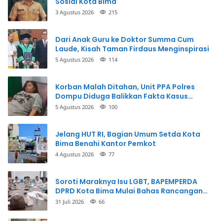
Sosial Kota Bima
3 Agustus 2026
215
Dari Anak Guru ke Doktor Summa Cum
Laude, Kisah Taman Firdaus Menginspirasi
5 Agustus 2026
114
Korban Malah Ditahan, Unit PPA Polres
Dompu Diduga Balikkan Fakta Kasus
Penganiayaan
5 Agustus 2026
100
Jelang HUT RI, Bagian Umum Setda Kota
Bima Benahi Kantor Pemkot
4 Agustus 2026
77
Soroti Maraknya Isu LGBT, BAPEMPERDA
DPRD Kota Bima Mulai Bahas Rancangan
Perda Pencegahan
31 Juli 2026
66