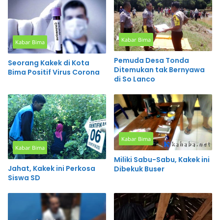
Kabar Bima
Kabar Bima
Pemuda Desa Tonda
Seorang Kakek di Kota
Ditemukan tak Bernyawa
Bima Positif Virus Corona
di So Lanco
Kabar Bima
Kabar Bima
Miliki Sabu-Sabu, Kakek ini
Jahat, Kakek ini Perkosa
Dibekuk Buser
Siswa SD