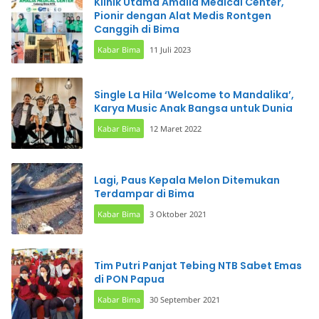
Klinik Utama Amalia Medical Center,
Pionir dengan Alat Medis Rontgen
Canggih di Bima
Kabar Bima
11 Juli 2023
Single La Hila ‘Welcome to Mandalika’,
Karya Music Anak Bangsa untuk Dunia
Kabar Bima
12 Maret 2022
Lagi, Paus Kepala Melon Ditemukan
Terdampar di Bima
Kabar Bima
3 Oktober 2021
Tim Putri Panjat Tebing NTB Sabet Emas
di PON Papua
Kabar Bima
30 September 2021