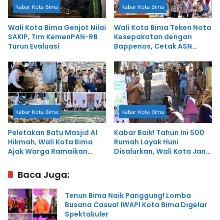
Kabar Kota Bima
Kabar Kota Bima
Wali Kota Bima Genjot Nilai
Wali Kota Bima Teken Nota
SAKIP, Tim KemenPAN-RB
Kesepakatan dengan
Turun Evaluasi
Bappenas, Cetak ASN
Perencana Profesional
untuk Percepat
Pembangunan
Kabar Kota Bima
Kabar Kota Bima
Peletakan Batu Masjid Al
Kabar Baik! Tahun Ini 500
Hikmah, Wali Kota Bima
Rumah Layak Huni
Ajak Warga Ramaikan
Disalurkan, Wali Kota Janji
Salat Berjamaah
Program Berlanjut
Baca Juga:
Tenun Bima Naik Panggung! Lomba
Busana Casual IWAPI Kota Bima Digelar
Spektakuler