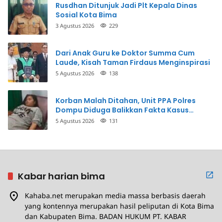
Rusdhan Ditunjuk Jadi Plt Kepala Dinas
Sosial Kota Bima
3 Agustus 2026
229
Dari Anak Guru ke Doktor Summa Cum
Laude, Kisah Taman Firdaus Menginspirasi
5 Agustus 2026
138
Korban Malah Ditahan, Unit PPA Polres
Dompu Diduga Balikkan Fakta Kasus
Penganiayaan
5 Agustus 2026
131
Kabar harian bima
Kahaba.net merupakan media massa berbasis daerah
yang kontennya merupakan hasil peliputan di Kota Bima
dan Kabupaten Bima. BADAN HUKUM PT. KABAR