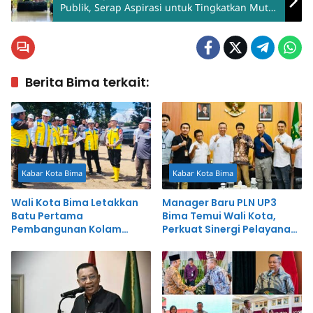
Publik, Serap Aspirasi untuk Tingkatkan Mutu
Pelayanan
Berita Bima terkait:
Kabar Kota Bima
Kabar Kota Bima
Wali Kota Bima Letakkan
Manager Baru PLN UP3
Batu Pertama
Bima Temui Wali Kota,
Pembangunan Kolam
Perkuat Sinergi Pelayanan
Retensi Amahami
Publik