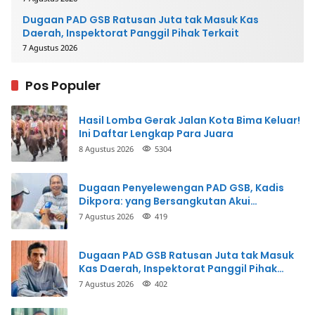
Dugaan PAD GSB Ratusan Juta tak Masuk Kas
Daerah, Inspektorat Panggil Pihak Terkait
7 Agustus 2026
Pos Populer
Hasil Lomba Gerak Jalan Kota Bima Keluar!
Ini Daftar Lengkap Para Juara
8 Agustus 2026
5304
Dugaan Penyelewengan PAD GSB, Kadis
Dikpora: yang Bersangkutan Akui
Perbuatannya dan Siap Mengembalikan
7 Agustus 2026
419
Uang
Dugaan PAD GSB Ratusan Juta tak Masuk
Kas Daerah, Inspektorat Panggil Pihak
Terkait
7 Agustus 2026
402