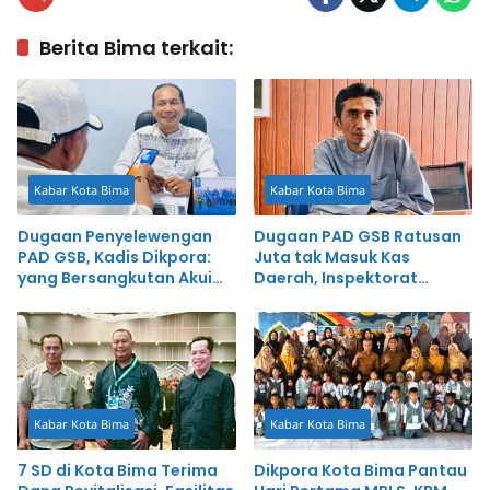
Berita Bima terkait:
Kabar Kota Bima
Kabar Kota Bima
Dugaan Penyelewengan
Dugaan PAD GSB Ratusan
PAD GSB, Kadis Dikpora:
Juta tak Masuk Kas
yang Bersangkutan Akui
Daerah, Inspektorat
Perbuatannya dan Siap
Panggil Pihak Terkait
Mengembalikan Uang
Kabar Kota Bima
Kabar Kota Bima
7 SD di Kota Bima Terima
Dikpora Kota Bima Pantau