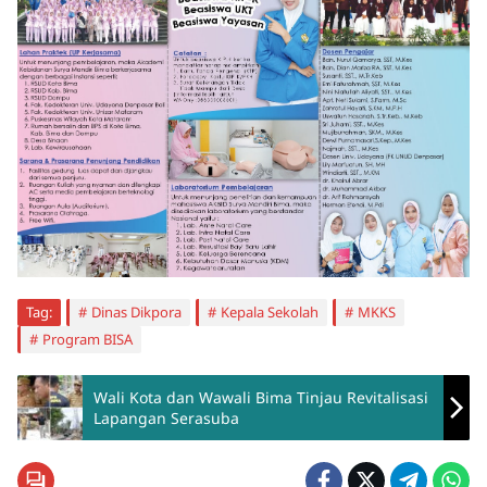
Tag:
Dinas Dikpora
Kepala Sekolah
MKKS
Program BISA
Wali Kota dan Wawali Bima Tinjau Revitalisasi
Lapangan Serasuba