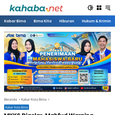
Langsung
ke
konten
Kabar Bima
Bima Kita
Hiburan
Hukum & Kriminal
Beranda
Kabar Kota Bima
Kabar Kota Bima