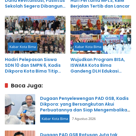
Dana Revitalisasi, Fasilitas
Hari Pertama MPLS, KBM
Sekolah Segera Dibangun
Berjalan Tertib dan Lancar
dan Direhab
Kabar Kota Bima
Kabar Kota Bima
Hadiri Pelepasan Siswa
Wujudkan Program BISA,
SDN 10 dan SMPN 6, Kadis
ISWARA Kota Bima
Dikpora Kota Bima Titip
Gandeng DLH Edukasi
Pesan Inspiratif
Pelajar Tangani Sampah
Non Organik
Baca Juga:
Dugaan Penyelewengan PAD GSB, Kadis
Dikpora: yang Bersangkutan Akui
Perbuatannya dan Siap Mengembalikan
Uang
Kabar Kota Bima
7 Agustus 2026
Dugaan PAD GSB Ratusan Juta tak