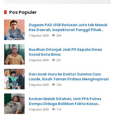
Pos Populer
Dugaan PAD GSB Ratusan Juta tak Masuk
Kas Daerah, Inspektorat Panggil Pihak
Terkait
7 Agustus 2026
234
Rusdhan Ditunjuk Jadi Plt Kepala Dinas
Sosial Kota Bima
3 Agustus 2026
221
Dari Anak Guru ke Doktor Summa Cum
Laude, Kisah Taman Firdaus Menginspirasi
5 Agustus 2026
120
Korban Malah Ditahan, Unit PPA Polres
Dompu Diduga Balikkan Fakta Kasus
Penganiayaan
5 Agustus 2026
114