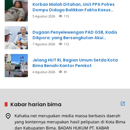
Korban Malah Ditahan, Unit PPA Polres
Dompu Diduga Balikkan Fakta Kasus
Penganiayaan
5 Agustus 2026
115
Dugaan Penyelewengan PAD GSB, Kadis
Dikpora: yang Bersangkutan Akui
Perbuatannya dan Siap Mengembalikan
7 Agustus 2026
112
Uang
Jelang HUT RI, Bagian Umum Setda Kota
Bima Benahi Kantor Pemkot
4 Agustus 2026
81
Kabar harian bima
Kahaba.net merupakan media massa berbasis daerah
yang kontennya merupakan hasil peliputan di Kota Bima
dan Kabupaten Bima. BADAN HUKUM PT. KABAR