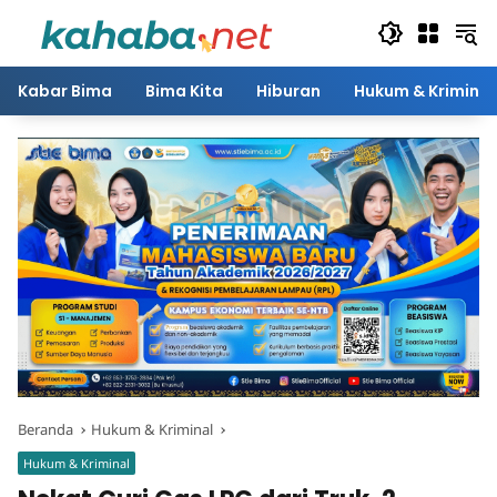
Langsung
ke
konten
Kabar Bima
Bima Kita
Hiburan
Hukum & Kriminal
Beranda
Hukum & Kriminal
Hukum & Kriminal