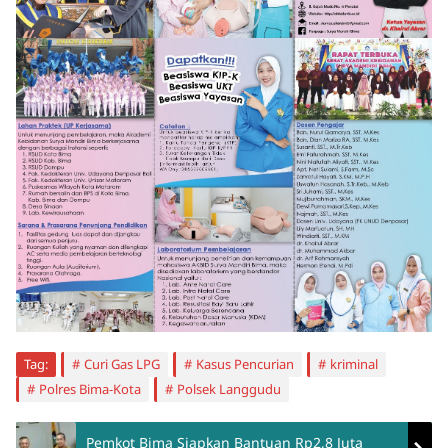
Tag:
Curi Gas LPG
Kasus Pencurian
kriminal
Polres Bima-Kota
Polsek Langgudu
Pemkot Bima Siapkan Bantuan Rp2,8 Juta