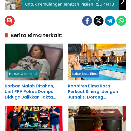
untuk Pemulangan Jenazah Pasien RSUP NTB
Berita Bima terkait:
Hukum & Kriminal
Kabar Kota Bima
Korban Malah Ditahan,
Kapolres Bima Kota
Unit PPA Polres Dompu
Perkuat Sinergi dengan
Diduga Balikkan Fakta
Jurnalis, Dorong
Kasus Penganiayaan
Pemberitaan Positif untuk
Kemajuan Daerah