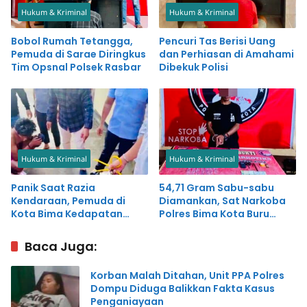
Hukum & Kriminal
Hukum & Kriminal
Bobol Rumah Tetangga,
Pencuri Tas Berisi Uang
Pemuda di Sarae Diringkus
dan Perhiasan di Amahami
Tim Opsnal Polsek Rasbar
Dibekuk Polisi
Hukum & Kriminal
Hukum & Kriminal
Panik Saat Razia
54,71 Gram Sabu-sabu
Kendaraan, Pemuda di
Diamankan, Sat Narkoba
Kota Bima Kedapatan
Polres Bima Kota Buru
Simpan Sabu-sabu
Pemasok
Baca Juga:
Korban Malah Ditahan, Unit PPA Polres
Dompu Diduga Balikkan Fakta Kasus
Penganiayaan