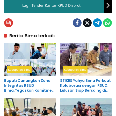
Lagi, Tender Kantor KPUD Disorot
Berita Bima terkait:
Kabupaten Bima
Kabupaten Bima
Bupati Canangkan Zona
STIKES Yahya Bima Perkuat
Integritas RSUD
Kolaborasi dengan RSUD,
Bima,Tegaskan Komitmen
Lulusan Siap Bersaing di
Wujudkan Pelayanan
Dunia Kerja
Bersih dan Profesional