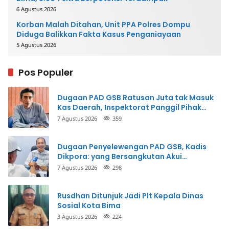
6 Agustus 2026
Korban Malah Ditahan, Unit PPA Polres Dompu
Diduga Balikkan Fakta Kasus Penganiayaan
5 Agustus 2026
Pos Populer
Dugaan PAD GSB Ratusan Juta tak Masuk
Kas Daerah, Inspektorat Panggil Pihak
Terkait
7 Agustus 2026
359
Dugaan Penyelewengan PAD GSB, Kadis
Dikpora: yang Bersangkutan Akui
Perbuatannya dan Siap Mengembalikan
7 Agustus 2026
298
Uang
Rusdhan Ditunjuk Jadi Plt Kepala Dinas
Sosial Kota Bima
3 Agustus 2026
224