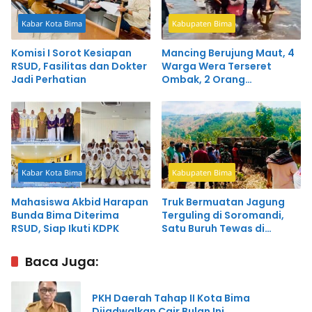
Kabar Kota Bima
Kabupaten Bima
Komisi I Sorot Kesiapan
Mancing Berujung Maut, 4
RSUD, Fasilitas dan Dokter
Warga Wera Terseret
Jadi Perhatian
Ombak, 2 Orang
Meninggal
Kabar Kota Bima
Kabupaten Bima
Mahasiswa Akbid Harapan
Truk Bermuatan Jagung
Bunda Bima Diterima
Terguling di Soromandi,
RSUD, Siap Ikuti KDPK
Satu Buruh Tewas di
Tempat
Baca Juga:
PKH Daerah Tahap II Kota Bima
Dijadwalkan Cair Bulan Ini