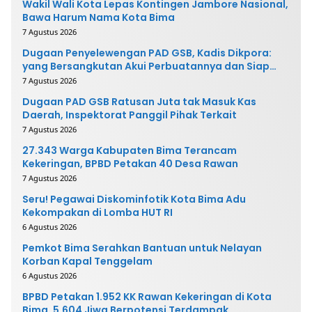
Wakil Wali Kota Lepas Kontingen Jambore Nasional,
Bawa Harum Nama Kota Bima
7 Agustus 2026
Dugaan Penyelewengan PAD GSB, Kadis Dikpora:
yang Bersangkutan Akui Perbuatannya dan Siap
Mengembalikan Uang
7 Agustus 2026
Dugaan PAD GSB Ratusan Juta tak Masuk Kas
Daerah, Inspektorat Panggil Pihak Terkait
7 Agustus 2026
27.343 Warga Kabupaten Bima Terancam
Kekeringan, BPBD Petakan 40 Desa Rawan
7 Agustus 2026
Seru! Pegawai Diskominfotik Kota Bima Adu
Kekompakan di Lomba HUT RI
6 Agustus 2026
Pemkot Bima Serahkan Bantuan untuk Nelayan
Korban Kapal Tenggelam
6 Agustus 2026
BPBD Petakan 1.952 KK Rawan Kekeringan di Kota
Bima, 5.604 Jiwa Berpotensi Terdampak