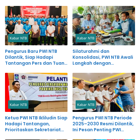
Kabar NTB
Kabar NTB
Pengurus Baru PWI NTB
Silaturahmi dan
Dilantik, Siap Hadapi
Konsolidasi, PWI NTB Awali
Tantangan Pers dan Tuan
Langkah dengan
Rumah HPN 2027
Semangat Kekeluargaan
Kabar NTB
Kabar NTB
Ketua PWI NTB Ikliludin Siap
Pengurus PWI NTB Periode
Hadapi Tantangan,
2025–2030 Resmi Dilantik,
Prioritaskan Sekretariat
Ini Pesan Penting PWI
dan Kerja Nyata
Pusat