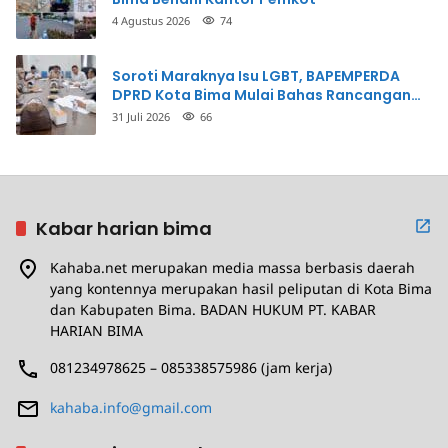
4 Agustus 2026
74
Soroti Maraknya Isu LGBT, BAPEMPERDA
DPRD Kota Bima Mulai Bahas Rancangan
Perda Pencegahan
31 Juli 2026
66
Kabar harian bima
Kahaba.net merupakan media massa berbasis daerah
yang kontennya merupakan hasil peliputan di Kota Bima
dan Kabupaten Bima. BADAN HUKUM PT. KABAR
HARIAN BIMA
081234978625 – 085338575986 (jam kerja)
kahaba.info@gmail.com