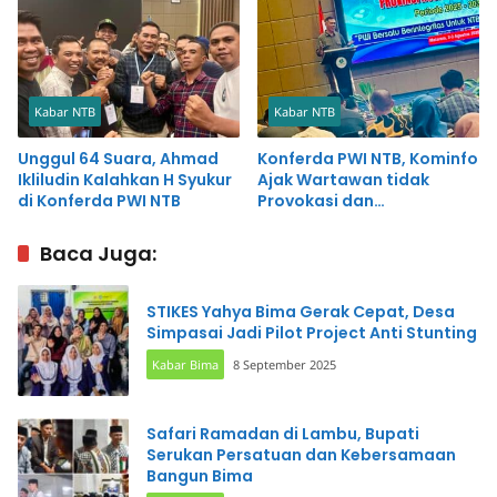
Kabar NTB
Kabar NTB
Unggul 64 Suara, Ahmad
Konferda PWI NTB, Kominfo
Ikliludin Kalahkan H Syukur
Ajak Wartawan tidak
di Konferda PWI NTB
Provokasi dan
Mendegradasi Persepsi
Publik
Baca Juga:
STIKES Yahya Bima Gerak Cepat, Desa
Simpasai Jadi Pilot Project Anti Stunting
Kabar Bima
8 September 2025
Safari Ramadan di Lambu, Bupati
Serukan Persatuan dan Kebersamaan
Bangun Bima