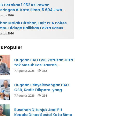
D Petakan 1.952 KK Rawan
eringan di Kota Bima, 5.604 Jiwa
rpotensi Terdampak
ustus 2026
ban Malah Ditahan, Unit PPA Polres
pu Diduga Balikkan Fakta Kasus
nganiayaan
ustus 2026
s Populer
Dugaan PAD GSB Ratusan Juta
tak Masuk Kas Daerah,
Inspektorat Panggil Pihak
7 Agustus 2026
352
Terkait
Dugaan Penyelewengan PAD
GSB, Kadis Dikpora: yang
Bersangkutan Akui
7 Agustus 2026
264
Perbuatannya dan Siap
Mengembalikan Uang
Rusdhan Ditunjuk Jadi Plt
Kepala Dinas Sosial Kota Bima