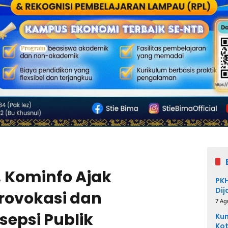
, Kominfo Ajak
PKH
Dij
rovokasi dan
7 Ag
epsi Publik
Kum
Kot