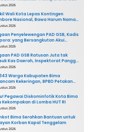
vasi
ustus 2026
il Wali Kota Lepas Kontingen
mbore Nasional, Bawa Harum Nama
ta Bima
ustus 2026
gaan Penyelewengan PAD GSB, Kadis
pora: yang Bersangkutan Akui
buatannya dan Siap
ustus 2026
ngembalikan Uang
aan PAD GSB Ratusan Juta tak
uk Kas Daerah, Inspektorat Panggil
ak Terkait
ustus 2026
.343 Warga Kabupaten Bima
ancam Kekeringan, BPBD Petakan
 Desa Rawan
ustus 2026
u! Pegawai Diskominfotik Kota Bima
 Kekompakan di Lomba HUT RI
ustus 2026
kot Bima Serahkan Bantuan untuk
ayan Korban Kapal Tenggelam
ustus 2026