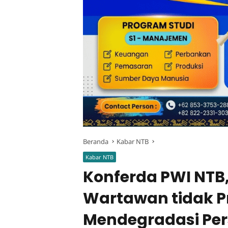
Beranda
Kabar NTB
Kabar NTB
Konferda PWI NTB
Wartawan tidak P
Mendegradasi Pers