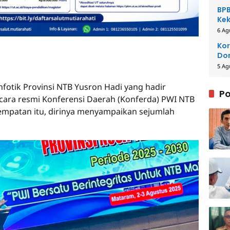
BPB
Kek
Be
6 Ag
Kor
Dom
Pe
5 Ag
fotik Provinsi NTB Yusron Hadi yang hadir
Po
ara resmi Konferensi Daerah (Konferda) PWI NTB
sempatan itu, dirinya menyampaikan sejumlah