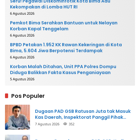
Seru! Pegawai Diskominfotik Kota Bima Adu
Kekompakan di Lomba HUT RI
6 Agustus 2026
Pemkot Bima Serahkan Bantuan untuk Nelayan
Korban Kapal Tenggelam
6 Agustus 2026
BPBD Petakan 1.952 KK Rawan Kekeringan di Kota
Bima, 5.604 Jiwa Berpotensi Terdampak
6 Agustus 2026
Korban Malah Ditahan, Unit PPA Polres Dompu
Diduga Balikkan Fakta Kasus Penganiayaan
5 Agustus 2026
Pos Populer
Dugaan PAD GSB Ratusan Juta tak Masuk
Kas Daerah, Inspektorat Panggil Pihak
Terkait
7 Agustus 2026
352