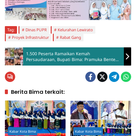
Tag:
Dinas PUPR
Kelurahan Lewirato
Proyek Infrastruktur
Rabat Gang
1.500 Peserta Ramaikan Kemah
Persaudaraan, Bupati Bima: Pramuka Benteng
Moral Generasi Muda
Berita Bima terkait:
Kabar Kota Bima
Kabar Kota Bima