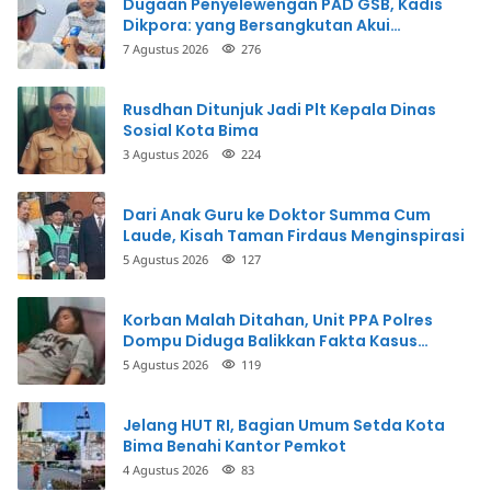
Dugaan Penyelewengan PAD GSB, Kadis
Dikpora: yang Bersangkutan Akui
Perbuatannya dan Siap Mengembalikan
7 Agustus 2026
276
Uang
Rusdhan Ditunjuk Jadi Plt Kepala Dinas
Sosial Kota Bima
3 Agustus 2026
224
Dari Anak Guru ke Doktor Summa Cum
Laude, Kisah Taman Firdaus Menginspirasi
5 Agustus 2026
127
Korban Malah Ditahan, Unit PPA Polres
Dompu Diduga Balikkan Fakta Kasus
Penganiayaan
5 Agustus 2026
119
Jelang HUT RI, Bagian Umum Setda Kota
Bima Benahi Kantor Pemkot
4 Agustus 2026
83