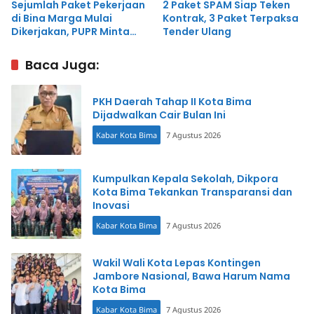
Sejumlah Paket Pekerjaan
2 Paket SPAM Siap Teken
di Bina Marga Mulai
Kontrak, 3 Paket Terpaksa
Dikerjakan, PUPR Minta
Tender Ulang
Kontraktor Patuhi Standar
Teknis
Baca Juga:
PKH Daerah Tahap II Kota Bima
Dijadwalkan Cair Bulan Ini
Kabar Kota Bima
7 Agustus 2026
Kumpulkan Kepala Sekolah, Dikpora
Kota Bima Tekankan Transparansi dan
Inovasi
Kabar Kota Bima
7 Agustus 2026
Wakil Wali Kota Lepas Kontingen
Jambore Nasional, Bawa Harum Nama
Kota Bima
Kabar Kota Bima
7 Agustus 2026