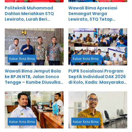
Politeknik Muhammad
Wawali Bima Apresiasi
Dahlan Meriahkan STQ
Semangat Warga
Lewirato, Lurah Beri
Lewirato, STQ Tetap
Apresiasi Tinggi
Digelar Meski Serba
Sederhana
Kabar Kota Bima
Kabar Kota Bima
Wawali Bima Jemput Bola
PUPR Sosialisasi Program
ke BPJN NTB, Jalan Sonco
Septik Individual DAK 2026
Tengge – Kumbe Diusulkan
di Kolo, Kadis: Masyarakat
Dibangun Pusat
Harus Terlibat Langsung
Kabar Kota Bima
Kabar Kota Bima