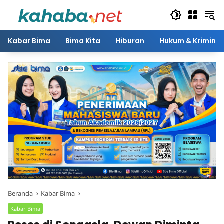
Langsung
ke
konten
Kabar Bima
Bima Kita
Hiburan
Hukum & Kriminal
Beranda
Kabar Bima
Kabar Bima