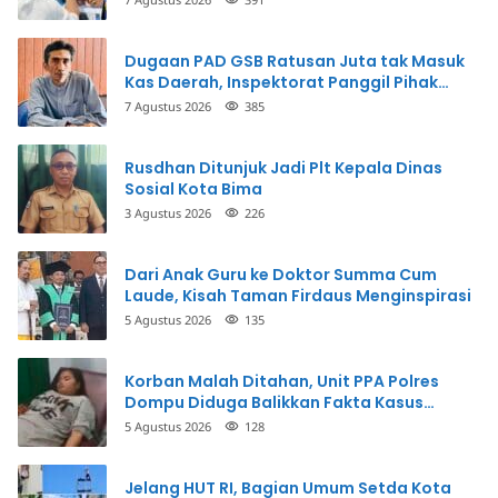
Uang
Dugaan PAD GSB Ratusan Juta tak Masuk
Kas Daerah, Inspektorat Panggil Pihak
Terkait
7 Agustus 2026
385
Rusdhan Ditunjuk Jadi Plt Kepala Dinas
Sosial Kota Bima
3 Agustus 2026
226
Dari Anak Guru ke Doktor Summa Cum
Laude, Kisah Taman Firdaus Menginspirasi
5 Agustus 2026
135
Korban Malah Ditahan, Unit PPA Polres
Dompu Diduga Balikkan Fakta Kasus
Penganiayaan
5 Agustus 2026
128
Jelang HUT RI, Bagian Umum Setda Kota