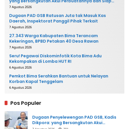
yang Bersangkutan Akui Perbuatannya dan Siap
Mengembalikan Uang
7 Agustus 2026
Dugaan PAD GSB Ratusan Juta tak Masuk Kas
Daerah, Inspektorat Panggil Pihak Terkait
7 Agustus 2026
27.343 Warga Kabupaten Bima Terancam
Kekeringan, BPBD Petakan 40 Desa Rawan
7 Agustus 2026
Seru! Pegawai Diskominfotik Kota Bima Adu
Kekompakan di Lomba HUT RI
6 Agustus 2026
Pemkot Bima Serahkan Bantuan untuk Nelayan
Korban Kapal Tenggelam
6 Agustus 2026
Pos Populer
Dugaan Penyelewengan PAD GSB, Kadis
Dikpora: yang Bersangkutan Akui
Perbuatannya dan Siap Mengembalikan
7 Agustus 2026
391