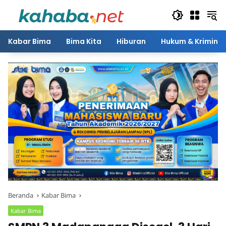
Langsung
ke
konten
Kabar Bima
Bima Kita
Hiburan
Hukum & Kriminal
Beranda
Kabar Bima
Kabar Bima