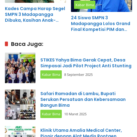
Kabar Bima
Kades Campa Harap Segel
SMPN 3 Madapangga
24 Siswa SMPN 3
Dibuka, Kasihan Anak-
Madapangga Lolos Grand
Anak
Final Kompetisi PIM dan
NEO
Baca Juga:
STIKES Yahya Bima Gerak Cepat, Desa
Simpasai Jadi Pilot Project Anti Stunting
Kabar Bima
8 September 2025
Safari Ramadan di Lambu, Bupati
Serukan Persatuan dan Kebersamaan
Bangun Bima
Kabar Bima
10 Maret 2025
Klinik Utama Amalia Medical Center,
Pionir dengan Alat Medis Rontgen