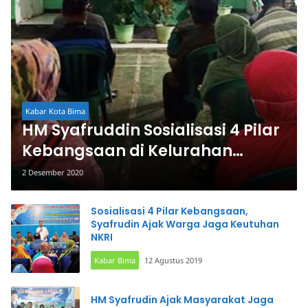
Kabar Kota Bima
HM Syafruddin Sosialisasi 4 Pilar
Kebangsaan di Kelurahan
Rabangodu Selatan
2 Desember 2020
Sosialisasi 4 Pilar Kebangsaan,
Syafrudin Ajak Warga Jaga Keutuhan
NKRI
Kabar Bima
12 Agustus 2019
HM Syafrudin Ajak Masyarakat Jaga