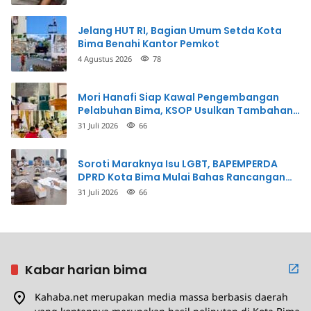
Jelang HUT RI, Bagian Umum Setda Kota
Bima Benahi Kantor Pemkot
4 Agustus 2026
78
Mori Hanafi Siap Kawal Pengembangan
Pelabuhan Bima, KSOP Usulkan Tambahan
Dermaga Rp400 Miliar
31 Juli 2026
66
Soroti Maraknya Isu LGBT, BAPEMPERDA
DPRD Kota Bima Mulai Bahas Rancangan
Perda Pencegahan
31 Juli 2026
66
Kabar harian bima
Kahaba.net merupakan media massa berbasis daerah