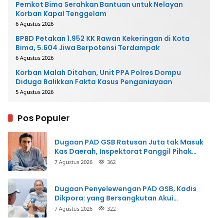
Pemkot Bima Serahkan Bantuan untuk Nelayan
Korban Kapal Tenggelam
6 Agustus 2026
BPBD Petakan 1.952 KK Rawan Kekeringan di Kota
Bima, 5.604 Jiwa Berpotensi Terdampak
6 Agustus 2026
Korban Malah Ditahan, Unit PPA Polres Dompu
Diduga Balikkan Fakta Kasus Penganiayaan
5 Agustus 2026
Pos Populer
Dugaan PAD GSB Ratusan Juta tak Masuk
Kas Daerah, Inspektorat Panggil Pihak
Terkait
7 Agustus 2026
362
Dugaan Penyelewengan PAD GSB, Kadis
Dikpora: yang Bersangkutan Akui
Perbuatannya dan Siap Mengembalikan
7 Agustus 2026
322
Uang