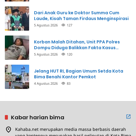
Dari Anak Guru ke Doktor Summa Cum
Laude, Kisah Taman Firdaus Menginspirasi
5 Agustus 2026
127
Korban Malah Ditahan, Unit PPA Polres
Dompu Diduga Balikkan Fakta Kasus
Penganiayaan
5 Agustus 2026
120
Jelang HUT RI, Bagian Umum Setda Kota
Bima Benahi Kantor Pemkot
4 Agustus 2026
83
Kabar harian bima
Kahaba.net merupakan media massa berbasis daerah
yang kontennya merupakan hasil peliputan di Kota Bima