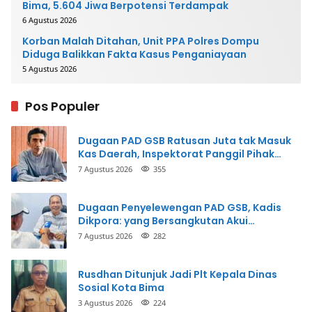
Bima, 5.604 Jiwa Berpotensi Terdampak
6 Agustus 2026
Korban Malah Ditahan, Unit PPA Polres Dompu
Diduga Balikkan Fakta Kasus Penganiayaan
5 Agustus 2026
Pos Populer
Dugaan PAD GSB Ratusan Juta tak Masuk
Kas Daerah, Inspektorat Panggil Pihak
Terkait
7 Agustus 2026
355
Dugaan Penyelewengan PAD GSB, Kadis
Dikpora: yang Bersangkutan Akui
Perbuatannya dan Siap Mengembalikan
7 Agustus 2026
282
Uang
Rusdhan Ditunjuk Jadi Plt Kepala Dinas
Sosial Kota Bima
3 Agustus 2026
224