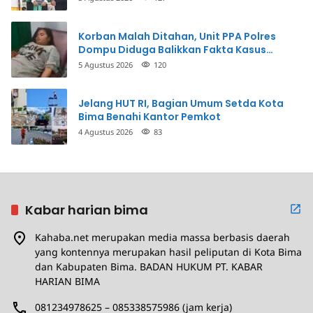
Korban Malah Ditahan, Unit PPA Polres
Dompu Diduga Balikkan Fakta Kasus
Penganiayaan
5 Agustus 2026
120
Jelang HUT RI, Bagian Umum Setda Kota
Bima Benahi Kantor Pemkot
4 Agustus 2026
83
Kabar harian bima
Kahaba.net merupakan media massa berbasis daerah
yang kontennya merupakan hasil peliputan di Kota Bima
dan Kabupaten Bima. BADAN HUKUM PT. KABAR
HARIAN BIMA
081234978625 – 085338575986 (jam kerja)