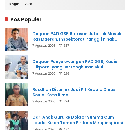
5 Agustus 2026
Pos Populer
Dugaan PAD GSB Ratusan Juta tak Masuk
Kas Daerah, Inspektorat Panggil Pihak
Terkait
7 Agustus 2026
357
Dugaan Penyelewengan PAD GSB, Kadis
Dikpora: yang Bersangkutan Akui
Perbuatannya dan Siap Mengembalikan
7 Agustus 2026
286
Uang
Rusdhan Ditunjuk Jadi Plt Kepala Dinas
Sosial Kota Bima
3 Agustus 2026
224
Dari Anak Guru ke Doktor Summa Cum
Laude, Kisah Taman Firdaus Menginspirasi
5 Agustus 2026
127