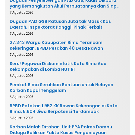
Dugaan Penyelewengan PAD GSB, Kadis Dikpora:
yang Bersangkutan Akui Perbuatannya dan Siap
Mengembalikan Uang
7 Agustus 2026
Dugaan PAD GSB Ratusan Juta tak Masuk Kas
Daerah, Inspektorat Panggil Pihak Terkait
7 Agustus 2026
27.343 Warga Kabupaten Bima Terancam
Kekeringan, BPBD Petakan 40 Desa Rawan
7 Agustus 2026
Seru! Pegawai Diskominfotik Kota Bima Adu
Kekompakan di Lomba HUT RI
6 Agustus 2026
Pemkot Bima Serahkan Bantuan untuk Nelayan
Korban Kapal Tenggelam
6 Agustus 2026
BPBD Petakan 1.952 KK Rawan Kekeringan di Kota
Bima, 5.604 Jiwa Berpotensi Terdampak
6 Agustus 2026
Korban Malah Ditahan, Unit PPA Polres Dompu
Diduga Balikkan Fakta Kasus Penganiayaan