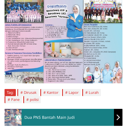
Tag:
Dirusak
Kantor
Lapor
Lurah
Pane
polisi
Dua PNS Bantah Main Judi