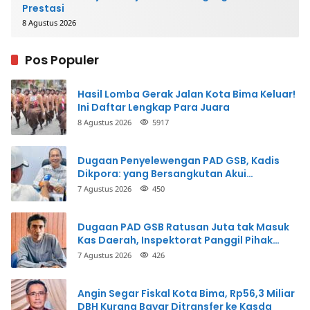
Prestasi
8 Agustus 2026
Pos Populer
Hasil Lomba Gerak Jalan Kota Bima Keluar!
Ini Daftar Lengkap Para Juara
8 Agustus 2026
5917
Dugaan Penyelewengan PAD GSB, Kadis
Dikpora: yang Bersangkutan Akui
Perbuatannya dan Siap Mengembalikan
7 Agustus 2026
450
Uang
Dugaan PAD GSB Ratusan Juta tak Masuk
Kas Daerah, Inspektorat Panggil Pihak
Terkait
7 Agustus 2026
426
Angin Segar Fiskal Kota Bima, Rp56,3 Miliar
DBH Kurang Bayar Ditransfer ke Kasda