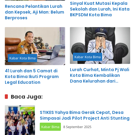
Sinyal Kuat Mutasi Kepala
Rencana Pelantikan Lurah
Sekolah dan Lurah, Ini Kata
dan Kepsek, Aji Man: Belum
BKPSDM Kota Bima
Berproses
Kabar Kota Bima
Kabar Kota Bima
Lurah Curhat, Minta Pj Wali
41 Lurah dan 5 Camat di
Kota Bima Kembalikan
Kota Bima Ikuti Program
Dana Kelurahan dari
Legal Education
Pemerintah Kecamatan
Baca Juga:
STIKES Yahya Bima Gerak Cepat, Desa
Simpasai Jadi Pilot Project Anti Stunting
Kabar Bima
8 September 2025