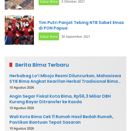
Kabar Bima
3 Oktober 2021
Tim Putri Panjat Tebing NTB Sabet Emas
di PON Papua
Kabar Bima
30 September 2021
Berita Bima Terbaru
Herbabag Lo’i Mbojo Resmi Diluncurkan, Mahasiswa
STIE Bima Angkat Kearifan Herbal Tradisional Bima
ke Pasar Modern
10 Agustus 2026
Angin Segar Fiskal Kota Bima, Rp56,3 Miliar DBH
Kurang Bayar Ditransfer ke Kasda
10 Agustus 2026
Wali Kota Bima Cek 11 Rumah Hasil Bedah Rumah,
Pastikan Bantuan Tepat Sasaran
10 Agustus 2026