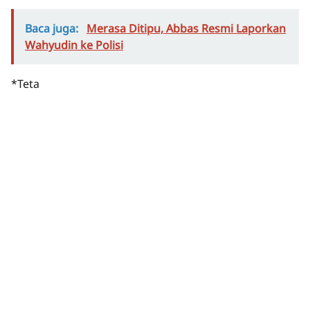
Baca juga:
Merasa Ditipu, Abbas Resmi Laporkan
Wahyudin ke Polisi
*Teta