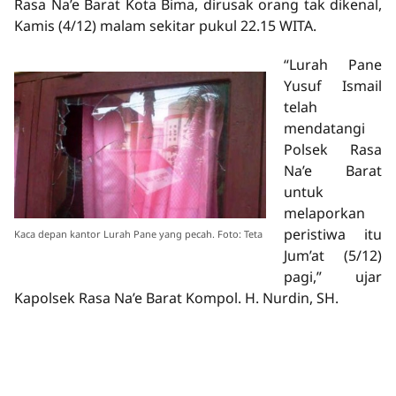
Rasa Na’e Barat Kota Bima, dirusak orang tak dikenal,
Kamis (4/12) malam sekitar pukul 22.15 WITA.
“Lurah Pane
Yusuf Ismail
telah
mendatangi
Polsek Rasa
Na’e Barat
untuk
melaporkan
peristiwa itu
Kaca depan kantor Lurah Pane yang pecah. Foto: Teta
Jum’at (5/12)
pagi,” ujar
Kapolsek Rasa Na’e Barat Kompol. H. Nurdin, SH.