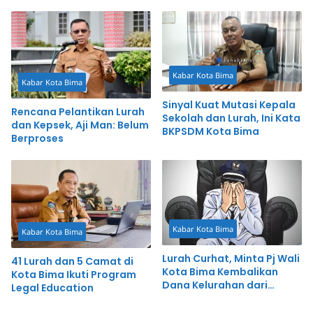
Tengah Masyarakat
Kabar Kota Bima
Kabar Kota Bima
Sinyal Kuat Mutasi Kepala
Rencana Pelantikan Lurah
Sekolah dan Lurah, Ini Kata
dan Kepsek, Aji Man: Belum
BKPSDM Kota Bima
Berproses
Kabar Kota Bima
Kabar Kota Bima
Lurah Curhat, Minta Pj Wali
41 Lurah dan 5 Camat di
Kota Bima Kembalikan
Kota Bima Ikuti Program
Dana Kelurahan dari
Legal Education
Pemerintah Kecamatan