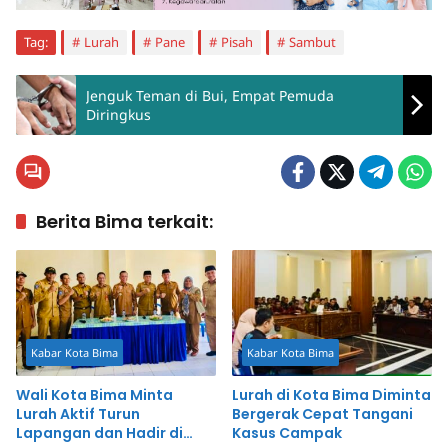
Tag:
Lurah
Pane
Pisah
Sambut
Jenguk Teman di Bui, Empat Pemuda
Diringkus
Berita Bima terkait:
Kabar Kota Bima
Kabar Kota Bima
Wali Kota Bima Minta
Lurah di Kota Bima Diminta
Lurah Aktif Turun
Bergerak Cepat Tangani
Lapangan dan Hadir di
Kasus Campak