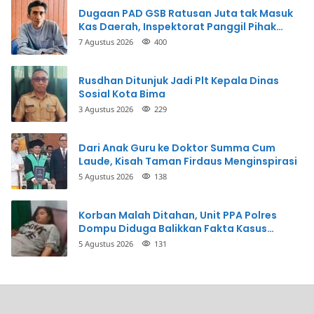
Dugaan PAD GSB Ratusan Juta tak Masuk
Kas Daerah, Inspektorat Panggil Pihak
Terkait
7 Agustus 2026
400
Rusdhan Ditunjuk Jadi Plt Kepala Dinas
Sosial Kota Bima
3 Agustus 2026
229
Dari Anak Guru ke Doktor Summa Cum
Laude, Kisah Taman Firdaus Menginspirasi
5 Agustus 2026
138
Korban Malah Ditahan, Unit PPA Polres
Dompu Diduga Balikkan Fakta Kasus
Penganiayaan
5 Agustus 2026
131