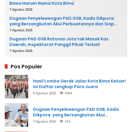
Bawa Harum Nama Kota Bima
7 Agustus 2026
Dugaan Penyelewengan PAD GSB, Kadis Dikpora:
yang Bersangkutan Akui Perbuatannya dan Siap
Mengembalikan Uang
7 Agustus 2026
Dugaan PAD GSB Ratusan Juta tak Masuk Kas
Daerah, Inspektorat Panggil Pihak Terkait
7 Agustus 2026
Pos Populer
Hasil Lomba Gerak Jalan Kota Bima Keluar!
Ini Daftar Lengkap Para Juara
8 Agustus 2026
5054
Dugaan Penyelewengan PAD GSB, Kadis
Dikpora: yang Bersangkutan Akui
Perbuatannya dan Siap Mengembalikan
7 Agustus 2026
414
Uang