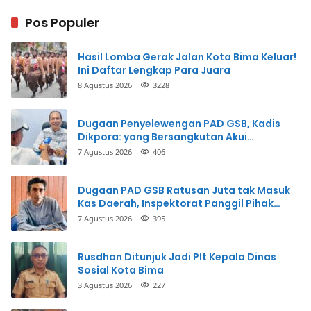
Pos Populer
Hasil Lomba Gerak Jalan Kota Bima Keluar!
Ini Daftar Lengkap Para Juara
8 Agustus 2026
3228
Dugaan Penyelewengan PAD GSB, Kadis
Dikpora: yang Bersangkutan Akui
Perbuatannya dan Siap Mengembalikan
7 Agustus 2026
406
Uang
Dugaan PAD GSB Ratusan Juta tak Masuk
Kas Daerah, Inspektorat Panggil Pihak
Terkait
7 Agustus 2026
395
Rusdhan Ditunjuk Jadi Plt Kepala Dinas
Sosial Kota Bima
3 Agustus 2026
227