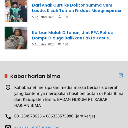
Dari Anak Guru ke Doktor Summa Cum
Laude, Kisah Taman Firdaus Menginspirasi
5 Agustus 2026
138
Korban Malah Ditahan, Unit PPA Polres
Dompu Diduga Balikkan Fakta Kasus
Penganiayaan
5 Agustus 2026
130
Kabar harian bima
Kahaba.net merupakan media massa berbasis daerah
yang kontennya merupakan hasil peliputan di Kota Bima
dan Kabupaten Bima. BADAN HUKUM PT. KABAR
HARIAN BIMA
081234978625 – 085338575986 (jam kerja)
kahaba.info@gmail.com