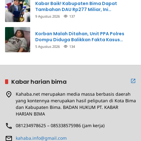
Kabar Baik! Kabupaten Bima Dapat
Tambahan DAU Rp277 Miliar, Ini
Prioritasnya
9 Agustus 2026
137
Korban Malah Ditahan, Unit PPA Polres
Dompu Diduga Balikkan Fakta Kasus
Penganiayaan
5 Agustus 2026
134
Kabar harian bima
Kahaba.net merupakan media massa berbasis daerah
yang kontennya merupakan hasil peliputan di Kota Bima
dan Kabupaten Bima. BADAN HUKUM PT. KABAR
HARIAN BIMA
081234978625 – 085338575986 (jam kerja)
kahaba.info@gmail.com