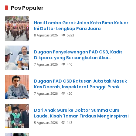
Pos Populer
Hasil Lomba Gerak Jalan Kota Bima Keluar!
Ini Daftar Lengkap Para Juara
8 Agustus 2026
5823
Dugaan Penyelewengan PAD GSB, Kadis
Dikpora: yang Bersangkutan Akui
Perbuatannya dan Siap Mengembalikan
7 Agustus 2026
440
Uang
Dugaan PAD GSB Ratusan Juta tak Masuk
Kas Daerah, Inspektorat Panggil Pihak
Terkait
7 Agustus 2026
420
Dari Anak Guru ke Doktor Summa Cum
Laude, Kisah Taman Firdaus Menginspirasi
5 Agustus 2026
143