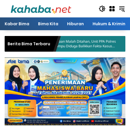
Langsung
ke
konten
Kabar Bima
Bima Kita
Hiburan
Hukum & Kriminal
keringan di
Korban Malah Ditahan, Unit PPA Polres
Berita Bima Terbaru
si Terdampak
Dompu Diduga Balikkan Fakta Kasus
Penganiayaan