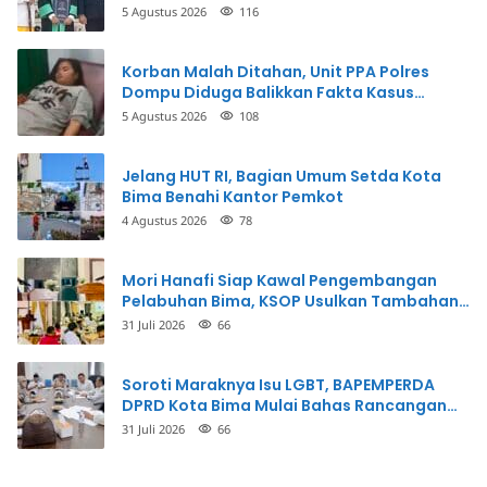
5 Agustus 2026
116
Korban Malah Ditahan, Unit PPA Polres
Dompu Diduga Balikkan Fakta Kasus
Penganiayaan
5 Agustus 2026
108
Jelang HUT RI, Bagian Umum Setda Kota
Bima Benahi Kantor Pemkot
4 Agustus 2026
78
Mori Hanafi Siap Kawal Pengembangan
Pelabuhan Bima, KSOP Usulkan Tambahan
Dermaga Rp400 Miliar
31 Juli 2026
66
Soroti Maraknya Isu LGBT, BAPEMPERDA
DPRD Kota Bima Mulai Bahas Rancangan
Perda Pencegahan
31 Juli 2026
66