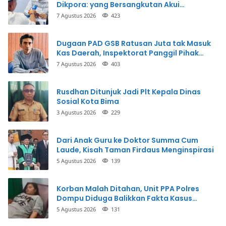
Dikpora: yang Bersangkutan Akui
Perbuatannya dan Siap Mengembalikan
7 Agustus 2026
423
Uang
Dugaan PAD GSB Ratusan Juta tak Masuk
Kas Daerah, Inspektorat Panggil Pihak
Terkait
7 Agustus 2026
403
Rusdhan Ditunjuk Jadi Plt Kepala Dinas
Sosial Kota Bima
3 Agustus 2026
229
Dari Anak Guru ke Doktor Summa Cum
Laude, Kisah Taman Firdaus Menginspirasi
5 Agustus 2026
139
Korban Malah Ditahan, Unit PPA Polres
Dompu Diduga Balikkan Fakta Kasus
Penganiayaan
5 Agustus 2026
131