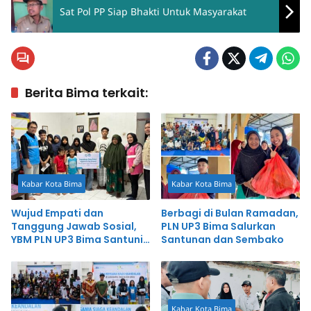
Sat Pol PP Siap Bhakti Untuk Masyarakat
Berita Bima terkait:
Kabar Kota Bima
Kabar Kota Bima
Wujud Empati dan
Berbagi di Bulan Ramadan,
Tanggung Jawab Sosial,
PLN UP3 Bima Salurkan
YBM PLN UP3 Bima Santuni
Santunan dan Sembako
Anak-Anak Yatim
Kabar Kota Bima