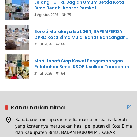
Jelang HUT RI, Bagian Umum Setda Kota
Bima Benahi Kantor Pemkot
4 Agustus 2026
75
Soroti Maraknya Isu LGBT, BAPEMPERDA
DPRD Kota Bima Mulai Bahas Rancangan
Perda Pencegahan
31 Juli 2026
66
Mori Hanafi Siap Kawal Pengembangan
Pelabuhan Bima, KSOP Usulkan Tambahan
Dermaga Rp400 Miliar
31 Juli 2026
64
Kabar harian bima
Kahaba.net merupakan media massa berbasis daerah
yang kontennya merupakan hasil peliputan di Kota Bima
dan Kabupaten Bima. BADAN HUKUM PT. KABAR