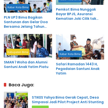
Kabar Kota Bima
Pemkot Bima Nunggak
Bayar BPJS, Asuransi
PLN UP3 Bima Bagikan
Kematian Joki Cilik tak
Santunan dan Gelar Doa
Bisa Dicairkan
Bersama Jelang Tahun
Baru 2025
Kabupaten Bima
Kabar Kota Bima
SMAN 1 Woha dan Alumni
Safari Ramadan 1443 H,
Santuni Anak Yatim Piatu
Pegadaian Santuni Anak
Yatim
Baca Juga:
STIKES Yahya Bima Gerak Cepat, Desa
Simpasai Jadi Pilot Project Anti Stunting