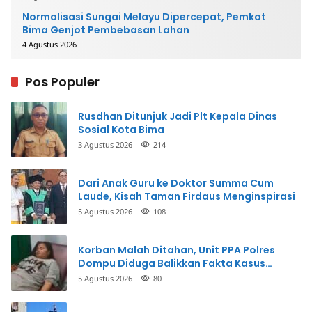
Normalisasi Sungai Melayu Dipercepat, Pemkot
Bima Genjot Pembebasan Lahan
4 Agustus 2026
Pos Populer
Rusdhan Ditunjuk Jadi Plt Kepala Dinas
Sosial Kota Bima
3 Agustus 2026
214
Dari Anak Guru ke Doktor Summa Cum
Laude, Kisah Taman Firdaus Menginspirasi
5 Agustus 2026
108
Korban Malah Ditahan, Unit PPA Polres
Dompu Diduga Balikkan Fakta Kasus
Penganiayaan
5 Agustus 2026
80