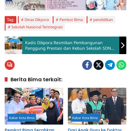
Tag:
Dinas Dikpora
Pemkot Bima
pendidikan
Sekolah Nasional Terintegrasi
Kadis Dikpora Resmikan Pembangunan
Panggung Prestasi dan Kebun Sekolah SDN
01 Melayu
Berita Bima terkait:
Kabar Kota Bima
Kabar Kota Bima
Pemkot Bima Serahkan
Dari Anak Guru ke Doktor