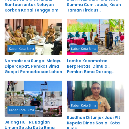
Bantuan untuk Nelayan
Summa Cum Laude, Kisah
Korban Kapal Tenggelam
Taman Firdaus
Menginspirasi
Kabar Kota Bima
Kabar Kota Bima
Normalisasi Sungai Melayu
Lomba Kecamatan
Dipercepat, Pemkot Bima
Berprestasi Dimulai,
Genjot Pembebasan Lahan
Pemkot Bima Dorong
Inovasi dan Pelayanan
Cepat
Kabar Kota Bima
Kabar Kota Bima
Rusdhan Ditunjuk Jadi Plt
Jelang HUT RI, Bagian
Kepala Dinas Sosial Kota
Umum Setda Kota Bima
Bima