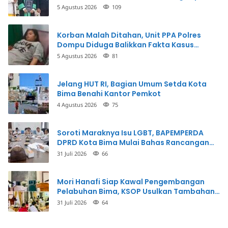
5 Agustus 2026
109
Korban Malah Ditahan, Unit PPA Polres
Dompu Diduga Balikkan Fakta Kasus
Penganiayaan
5 Agustus 2026
81
Jelang HUT RI, Bagian Umum Setda Kota
Bima Benahi Kantor Pemkot
4 Agustus 2026
75
Soroti Maraknya Isu LGBT, BAPEMPERDA
DPRD Kota Bima Mulai Bahas Rancangan
Perda Pencegahan
31 Juli 2026
66
Mori Hanafi Siap Kawal Pengembangan
Pelabuhan Bima, KSOP Usulkan Tambahan
Dermaga Rp400 Miliar
31 Juli 2026
64