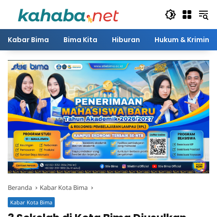
Langsung
ke
konten
Kabar Bima
Bima Kita
Hiburan
Hukum & Kriminal
Beranda
Kabar Kota Bima
Kabar Kota Bima