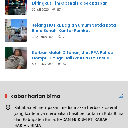
Diringkus Tim Opsnal Polsek Rasbar
30 Juli 2026
87
Jelang HUT RI, Bagian Umum Setda Kota
Bima Benahi Kantor Pemkot
4 Agustus 2026
75
Korban Malah Ditahan, Unit PPA Polres
Dompu Diduga Balikkan Fakta Kasus
Penganiayaan
5 Agustus 2026
69
Kabar harian bima
Kahaba.net merupakan media massa berbasis daerah
yang kontennya merupakan hasil peliputan di Kota Bima
dan Kabupaten Bima. BADAN HUKUM PT. KABAR
HARIAN BIMA