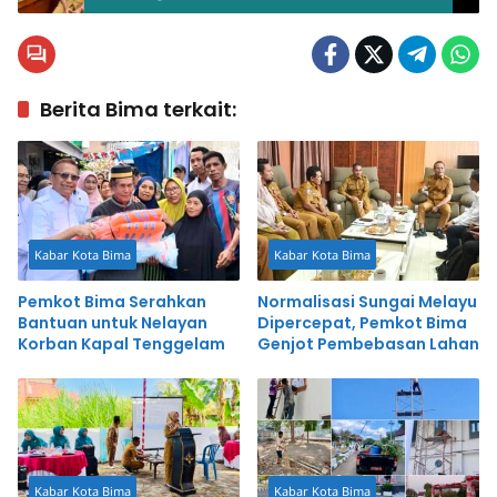
Berita Bima terkait:
Kabar Kota Bima
Kabar Kota Bima
Pemkot Bima Serahkan
Normalisasi Sungai Melayu
Bantuan untuk Nelayan
Dipercepat, Pemkot Bima
Korban Kapal Tenggelam
Genjot Pembebasan Lahan
Kabar Kota Bima
Kabar Kota Bima