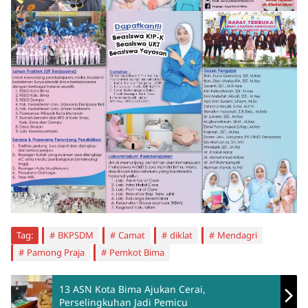
Tag:
BKPSDM
Camat
diklat
Mendagri
Pamong Praja
Pemkot Bima
13 ASN Kota Bima Ajukan Cerai,
Perselingkuhan Jadi Pemicu