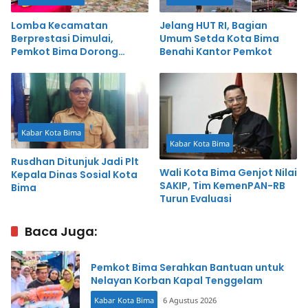
Lomba Kecamatan
Jelang HUT RI, Bagian
Berprestasi Dimulai,
Umum Setda Kota Bima
Pemkot Bima Dorong
Benahi Kantor Pemkot
Inovasi dan Pelayanan
Cepat
Kabar Kota Bima
Kabar Kota Bima
Rusdhan Ditunjuk Jadi Plt
Wali Kota Bima Genjot Nilai
Kepala Dinas Sosial Kota
SAKIP, Tim KemenPAN-RB
Bima
Turun Evaluasi
Baca Juga:
Pemkot Bima Serahkan Bantuan untuk
Nelayan Korban Kapal Tenggelam
Kabar Kota Bima
6 Agustus 2026