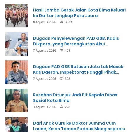
Hasil Lomba Gerak Jalan Kota Bima Keluar!
Ini Daftar Lengkap Para Juara
8 Agustus 2026
3923
Dugaan Penyelewengan PAD GSB, Kadis
Dikpora: yang Bersangkutan Akui
Perbuatannya dan Siap Mengembalikan
7 Agustus 2026
409
Uang
Dugaan PAD GSB Ratusan Juta tak Masuk
Kas Daerah, Inspektorat Panggil Pihak
Terkait
7 Agustus 2026
398
Rusdhan Ditunjuk Jadi Plt Kepala Dinas
Sosial Kota Bima
3 Agustus 2026
228
Dari Anak Guru ke Doktor Summa Cum
Laude, Kisah Taman Firdaus Menginspirasi