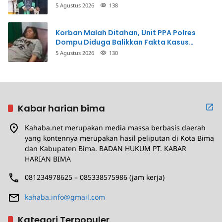
5 Agustus 2026
138
Korban Malah Ditahan, Unit PPA Polres
Dompu Diduga Balikkan Fakta Kasus
Penganiayaan
5 Agustus 2026
130
Kabar harian bima
Kahaba.net merupakan media massa berbasis daerah
yang kontennya merupakan hasil peliputan di Kota Bima
dan Kabupaten Bima. BADAN HUKUM PT. KABAR
HARIAN BIMA
081234978625 – 085338575986 (jam kerja)
kahaba.info@gmail.com
Kategori Terpopuler