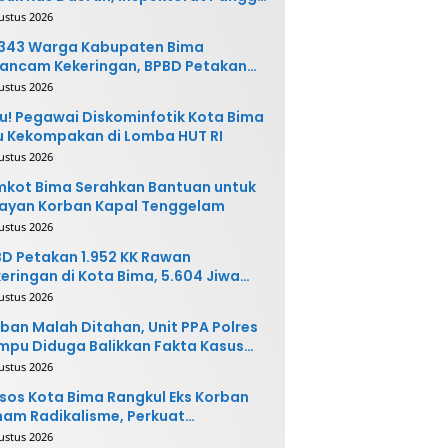
ak Terkait
ustus 2026
.343 Warga Kabupaten Bima
ancam Kekeringan, BPBD Petakan
 Desa Rawan
ustus 2026
u! Pegawai Diskominfotik Kota Bima
 Kekompakan di Lomba HUT RI
ustus 2026
kot Bima Serahkan Bantuan untuk
ayan Korban Kapal Tenggelam
ustus 2026
D Petakan 1.952 KK Rawan
eringan di Kota Bima, 5.604 Jiwa
rpotensi Terdampak
ustus 2026
ban Malah Ditahan, Unit PPA Polres
pu Diduga Balikkan Fakta Kasus
nganiayaan
ustus 2026
sos Kota Bima Rangkul Eks Korban
am Radikalisme, Perkuat
ntegrasi Sosial
ustus 2026