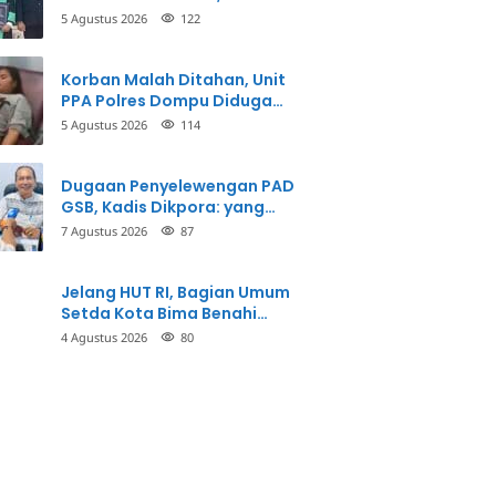
Taman Firdaus Menginspirasi
5 Agustus 2026
122
Korban Malah Ditahan, Unit
PPA Polres Dompu Diduga
Balikkan Fakta Kasus
5 Agustus 2026
114
Penganiayaan
Dugaan Penyelewengan PAD
GSB, Kadis Dikpora: yang
Bersangkutan Akui
7 Agustus 2026
87
Perbuatannya dan Siap
Mengembalikan Uang
Jelang HUT RI, Bagian Umum
Setda Kota Bima Benahi
Kantor Pemkot
4 Agustus 2026
80