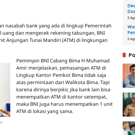
Dew
Dor
5 Ag
nasabah bank yang ada di lingkup Pemerintah
Wal
l uang dan mengecek rekening tabungan, BNI
Pe
5 Ag
t Anjungan Tunai Mandiri (ATM) di lingkungan
Po
Pemimpin BNI Cabang Bima H Muhamad
Amir menjelaskan, pemasangan ATM di
Lingkup Kantor Pemkot Bima tidak saja
atas permintaan dari Walikota Bima. Tapi
karena dirinya berpikir, jika bank lain bisa
menempatkan ATM di kantor setempat,
maka BNI juga harus menempatkan 1 unit
ATM di lokasi yang sama.
in