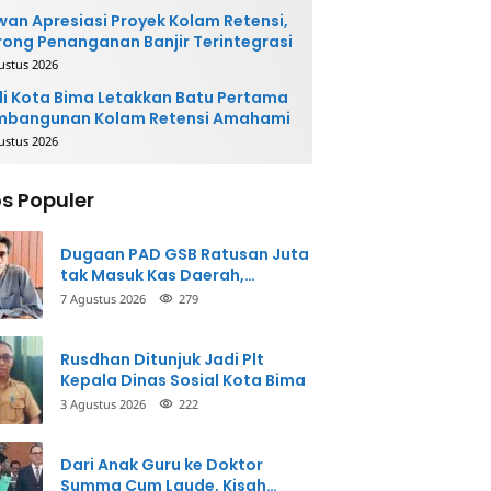
an Apresiasi Proyek Kolam Retensi,
ong Penanganan Banjir Terintegrasi
ustus 2026
i Kota Bima Letakkan Batu Pertama
mbangunan Kolam Retensi Amahami
ustus 2026
s Populer
Dugaan PAD GSB Ratusan Juta
tak Masuk Kas Daerah,
Inspektorat Panggil Pihak
7 Agustus 2026
279
Terkait
Rusdhan Ditunjuk Jadi Plt
Kepala Dinas Sosial Kota Bima
3 Agustus 2026
222
Dari Anak Guru ke Doktor
Summa Cum Laude, Kisah