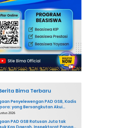
Berita Bima Terbaru
gaan Penyelewengan PAD GSB, Kadis
pora: yang Bersangkutan Akui
buatannya dan Siap
ustus 2026
ngembalikan Uang
aan PAD GSB Ratusan Juta tak
uk Kas Daerah, Inspektorat Panggil