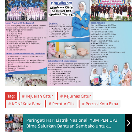
Tag:
Kejuaran Catur
Kejurnas Catur
KONI Kota Bima
Pecatur Cilik
Percasi Kota Bima
Peringati Hari Listrik Nasional, YBM PLN UP3
Bima Salurkan Bantuan Sembako untuk
Dhuafa