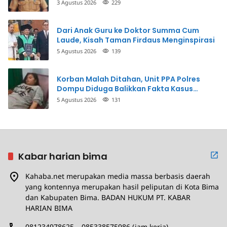
3 Agustus 2026
229
Dari Anak Guru ke Doktor Summa Cum
Laude, Kisah Taman Firdaus Menginspirasi
5 Agustus 2026
139
Korban Malah Ditahan, Unit PPA Polres
Dompu Diduga Balikkan Fakta Kasus
Penganiayaan
5 Agustus 2026
131
Kabar harian bima
Kahaba.net merupakan media massa berbasis daerah
yang kontennya merupakan hasil peliputan di Kota Bima
dan Kabupaten Bima. BADAN HUKUM PT. KABAR
HARIAN BIMA
081234978625 – 085338575986 (jam kerja)