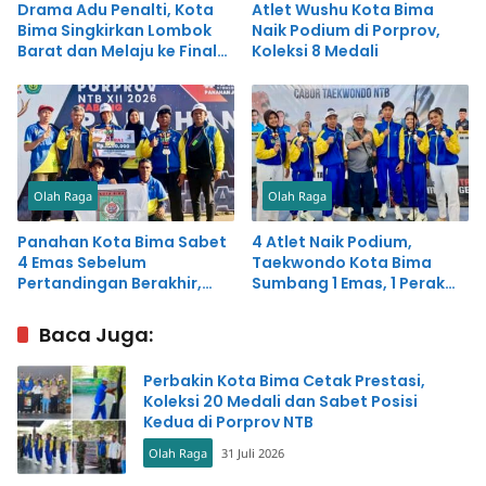
Drama Adu Penalti, Kota
Atlet Wushu Kota Bima
Bima Singkirkan Lombok
Naik Podium di Porprov,
Barat dan Melaju ke Final
Koleksi 8 Medali
Porprov
Olah Raga
Olah Raga
Panahan Kota Bima Sabet
4 Atlet Naik Podium,
4 Emas Sebelum
Taekwondo Kota Bima
Pertandingan Berakhir,
Sumbang 1 Emas, 1 Perak
Ketua Cabor Mengaku
dan 2 Perunggu
Bangga
Baca Juga:
Perbakin Kota Bima Cetak Prestasi,
Koleksi 20 Medali dan Sabet Posisi
Kedua di Porprov NTB
Olah Raga
31 Juli 2026