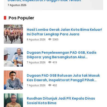
7 Agustus 2026
Pos Populer
Hasil Lomba Gerak Jalan Kota Bima Keluar!
Ini Daftar Lengkap Para Juara
8 Agustus 2026
5365
Dugaan Penyelewengan PAD GSB, Kadis
Dikpora: yang Bersangkutan Akui
Perbuatannya dan Siap Mengembalikan
7 Agustus 2026
419
Uang
Dugaan PAD GSB Ratusan Juta tak Masuk
Kas Daerah, Inspektorat Panggil Pihak
Terkait
7 Agustus 2026
402
Rusdhan Ditunjuk Jadi Plt Kepala Dinas
Sosial Kota Bima