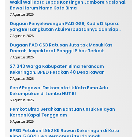
Wakil Wali Kota Lepas Kontingen Jambore Nasional,
Bawa Harum Nama Kota Bima
7 Agustus 2026
Dugaan Penyelewengan PAD GSB, Kadis Dikpora:
yang Bersangkutan Akui Perbuatannya dan Siap
Mengembalikan Uang
7 Agustus 2026
Dugaan PAD GSB Ratusan Juta tak Masuk Kas
Daerah, Inspektorat Panggil Pihak Terkait
7 Agustus 2026
27.343 Warga Kabupaten Bima Terancam
Kekeringan, BPBD Petakan 40 Desa Rawan
7 Agustus 2026
Seru! Pegawai Diskominfotik Kota Bima Adu
Kekompakan di Lomba HUT RI
6 Agustus 2026
Pemkot Bima Serahkan Bantuan untuk Nelayan
Korban Kapal Tenggelam
6 Agustus 2026
BPBD Petakan 1.952 KK Rawan Kekeringan di Kota
Bima, 5.604 Jiwa Berpotensi Terdampak