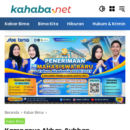
Langsung
ke
konten
Kabar Bima
Bima Kita
Hiburan
Hukum & Kriminal
Beranda
Kabar Bima
Kabar Bima