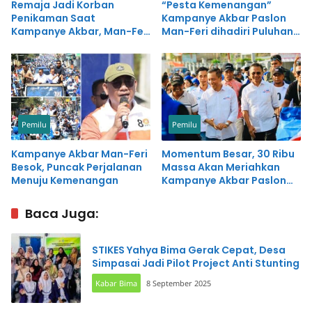
Remaja Jadi Korban
“Pesta Kemenangan”
Penikaman Saat
Kampanye Akbar Paslon
Kampanye Akbar, Man-Feri
Man-Feri dihadiri Puluhan
Berduka dan Kunjungi
Ribu Massa
Rumah Duka
Pemilu
Pemilu
Kampanye Akbar Man-Feri
Momentum Besar, 30 Ribu
Besok, Puncak Perjalanan
Massa Akan Meriahkan
Menuju Kemenangan
Kampanye Akbar Paslon
Man-Feri
Baca Juga:
STIKES Yahya Bima Gerak Cepat, Desa
Simpasai Jadi Pilot Project Anti Stunting
Kabar Bima
8 September 2025