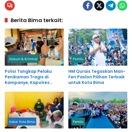
Berita Bima terkait:
Hukum & Kriminal
Pemilu
Polisi Tangkap Pelaku
HM Qurais Tegaskan Man-
Penikaman Tragis di
Feri Paslon Pilihan Terbaik
Kampanye, Kapolres
untuk Kota Bima
Ungkap Kronologinya
Kabar Kota Bima
Pemilu