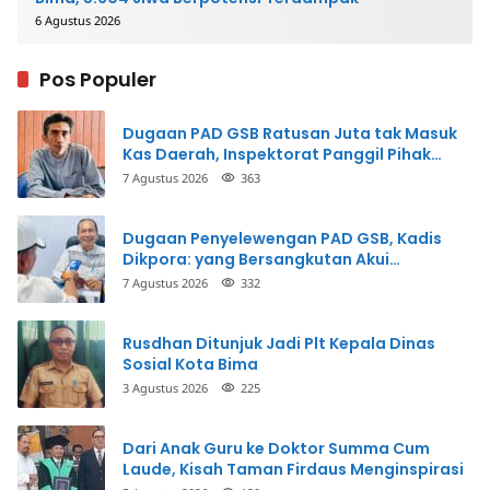
6 Agustus 2026
Pos Populer
Dugaan PAD GSB Ratusan Juta tak Masuk
Kas Daerah, Inspektorat Panggil Pihak
Terkait
7 Agustus 2026
363
Dugaan Penyelewengan PAD GSB, Kadis
Dikpora: yang Bersangkutan Akui
Perbuatannya dan Siap Mengembalikan
7 Agustus 2026
332
Uang
Rusdhan Ditunjuk Jadi Plt Kepala Dinas
Sosial Kota Bima
3 Agustus 2026
225
Dari Anak Guru ke Doktor Summa Cum
Laude, Kisah Taman Firdaus Menginspirasi