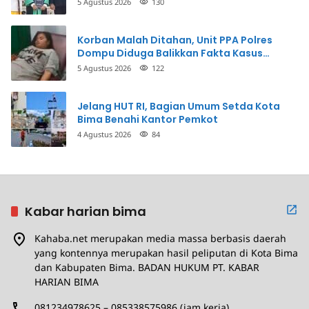
5 Agustus 2026
130
Korban Malah Ditahan, Unit PPA Polres
Dompu Diduga Balikkan Fakta Kasus
Penganiayaan
5 Agustus 2026
122
Jelang HUT RI, Bagian Umum Setda Kota
Bima Benahi Kantor Pemkot
4 Agustus 2026
84
Kabar harian bima
Kahaba.net merupakan media massa berbasis daerah
yang kontennya merupakan hasil peliputan di Kota Bima
dan Kabupaten Bima. BADAN HUKUM PT. KABAR
HARIAN BIMA
081234978625 – 085338575986 (jam kerja)