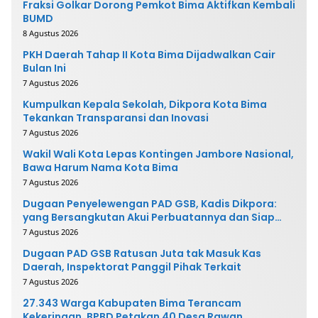
Fraksi Golkar Dorong Pemkot Bima Aktifkan Kembali
BUMD
8 Agustus 2026
PKH Daerah Tahap II Kota Bima Dijadwalkan Cair
Bulan Ini
7 Agustus 2026
Kumpulkan Kepala Sekolah, Dikpora Kota Bima
Tekankan Transparansi dan Inovasi
7 Agustus 2026
Wakil Wali Kota Lepas Kontingen Jambore Nasional,
Bawa Harum Nama Kota Bima
7 Agustus 2026
Dugaan Penyelewengan PAD GSB, Kadis Dikpora:
yang Bersangkutan Akui Perbuatannya dan Siap
Mengembalikan Uang
7 Agustus 2026
Dugaan PAD GSB Ratusan Juta tak Masuk Kas
Daerah, Inspektorat Panggil Pihak Terkait
7 Agustus 2026
27.343 Warga Kabupaten Bima Terancam
Kekeringan, BPBD Petakan 40 Desa Rawan