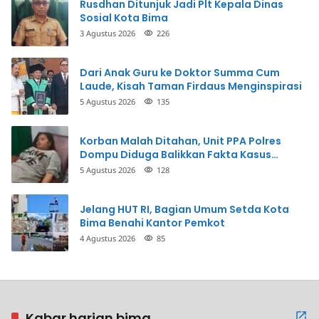
Rusdhan Ditunjuk Jadi Plt Kepala Dinas
Sosial Kota Bima
3 Agustus 2026
226
Dari Anak Guru ke Doktor Summa Cum
Laude, Kisah Taman Firdaus Menginspirasi
5 Agustus 2026
135
Korban Malah Ditahan, Unit PPA Polres
Dompu Diduga Balikkan Fakta Kasus
Penganiayaan
5 Agustus 2026
128
Jelang HUT RI, Bagian Umum Setda Kota
Bima Benahi Kantor Pemkot
4 Agustus 2026
85
Kabar harian bima