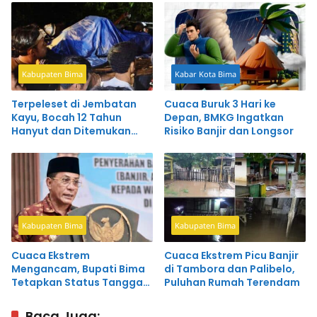
Kabupaten Bima
Kabar Kota Bima
Terpeleset di Jembatan
Cuaca Buruk 3 Hari ke
Kayu, Bocah 12 Tahun
Depan, BMKG Ingatkan
Hanyut dan Ditemukan
Risiko Banjir dan Longsor
Meninggal
Kabupaten Bima
Kabupaten Bima
Cuaca Ekstrem
Cuaca Ekstrem Picu Banjir
Mengancam, Bupati Bima
di Tambora dan Palibelo,
Tetapkan Status Tanggap
Puluhan Rumah Terendam
Darurat
Baca Juga: