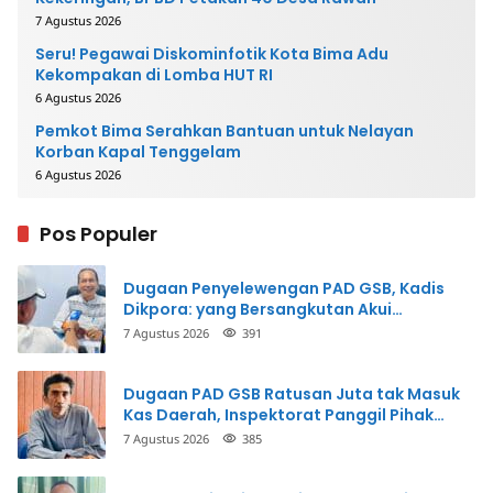
7 Agustus 2026
Seru! Pegawai Diskominfotik Kota Bima Adu
Kekompakan di Lomba HUT RI
6 Agustus 2026
Pemkot Bima Serahkan Bantuan untuk Nelayan
Korban Kapal Tenggelam
6 Agustus 2026
Pos Populer
Dugaan Penyelewengan PAD GSB, Kadis
Dikpora: yang Bersangkutan Akui
Perbuatannya dan Siap Mengembalikan
7 Agustus 2026
391
Uang
Dugaan PAD GSB Ratusan Juta tak Masuk
Kas Daerah, Inspektorat Panggil Pihak
Terkait
7 Agustus 2026
385