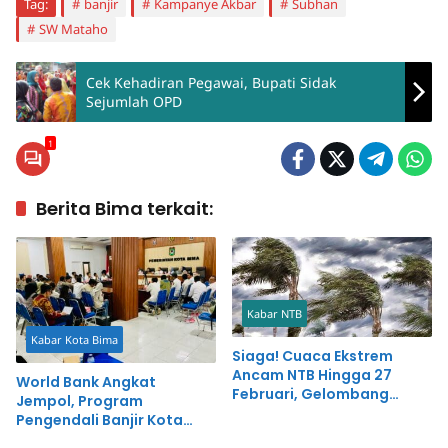
Tag:
banjir
Kampanye Akbar
Subhan
SW Mataho
Cek Kehadiran Pegawai, Bupati Sidak
Sejumlah OPD
1
Berita Bima terkait:
Kabar NTB
Kabar Kota Bima
Siaga! Cuaca Ekstrem
Ancam NTB Hingga 27
World Bank Angkat
Februari, Gelombang
Jempol, Program
Capai 4 Meter
Pengendali Banjir Kota
Bima Diakui Berjalan Baik