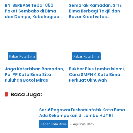
BNI BERBAGI Tebar 850
Semarak Ramadan, STIE
Paket Sembako di Bima
Bima Berbagi Takjil dan
dan Dompu, Kebahagiaan
Bazar Kreativitas
Berkah Ramadan
Mahasiswa
Kabar Kota Bima
Kabar Kota Bima
Jaga Ketertiban Ramadan,
Bukber Plus Lomba Islami,
Pol PP Kota Bima Sita
Cara SMPN 4 Kota Bima
Puluhan Botol Miras
Perkuat Ukhuwah
Baca Juga:
Seru! Pegawai Diskominfotik Kota Bima
Adu Kekompakan di Lomba HUT RI
Kabar Kota Bima
6 Agustus 2026