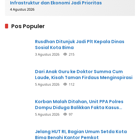
Infrastruktur dan Ekonomi Jadi Prioritas
4 Agustus 2026
Pos Populer
Rusdhan Ditunjuk Jadi Plt Kepala Dinas
Sosial Kota Bima
3 Agustus 2026
215
Dari Anak Guru ke Doktor Summa Cum
Laude, Kisah Taman Firdaus Menginspirasi
5 Agustus 2026
112
Korban Malah Ditahan, Unit PPA Polres
Dompu Diduga Balikkan Fakta Kasus
Penganiayaan
5 Agustus 2026
97
Jelang HUT RI, Bagian Umum Setda Kota
Bima Benahi Kantor Pemkot