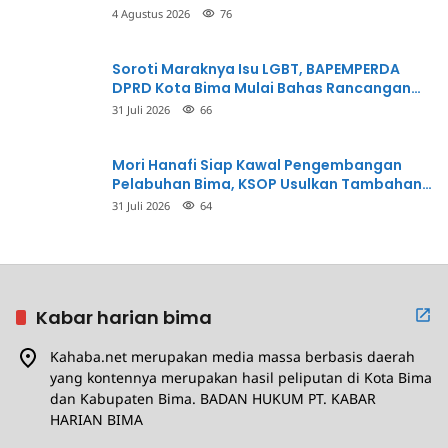
4 Agustus 2026
76
Soroti Maraknya Isu LGBT, BAPEMPERDA
DPRD Kota Bima Mulai Bahas Rancangan
Perda Pencegahan
31 Juli 2026
66
Mori Hanafi Siap Kawal Pengembangan
Pelabuhan Bima, KSOP Usulkan Tambahan
Dermaga Rp400 Miliar
31 Juli 2026
64
Kabar harian bima
Kahaba.net merupakan media massa berbasis daerah
yang kontennya merupakan hasil peliputan di Kota Bima
dan Kabupaten Bima. BADAN HUKUM PT. KABAR
HARIAN BIMA