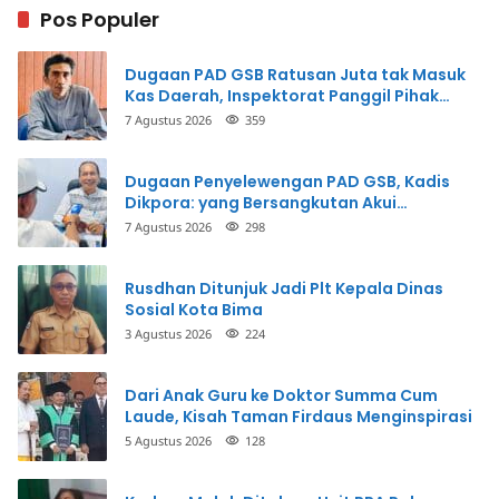
Pos Populer
Dugaan PAD GSB Ratusan Juta tak Masuk
Kas Daerah, Inspektorat Panggil Pihak
Terkait
7 Agustus 2026
359
Dugaan Penyelewengan PAD GSB, Kadis
Dikpora: yang Bersangkutan Akui
Perbuatannya dan Siap Mengembalikan
7 Agustus 2026
298
Uang
Rusdhan Ditunjuk Jadi Plt Kepala Dinas
Sosial Kota Bima
3 Agustus 2026
224
Dari Anak Guru ke Doktor Summa Cum
Laude, Kisah Taman Firdaus Menginspirasi
5 Agustus 2026
128