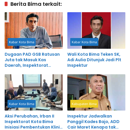
Berita Bima terkait:
Kabar Kota Bima
Kabar Kota Bima
Dugaan PAD GSB Ratusan
Wali Kota Bima Teken SK,
Juta tak Masuk Kas
Adi Aulia Ditunjuk Jadi Plt
Daerah, Inspektorat
Inspektur
Panggil Pihak Terkait
Kabar Kota Bima
Kabupaten Bima
Aksi Perubahan, Irban II
Inspektur Jadwalkan
Inspektorat Kota Bima
Panggil Kades Bajo, ADD
Inisiasi Pembentukan Klinik
Cair Maret Kenapa tak