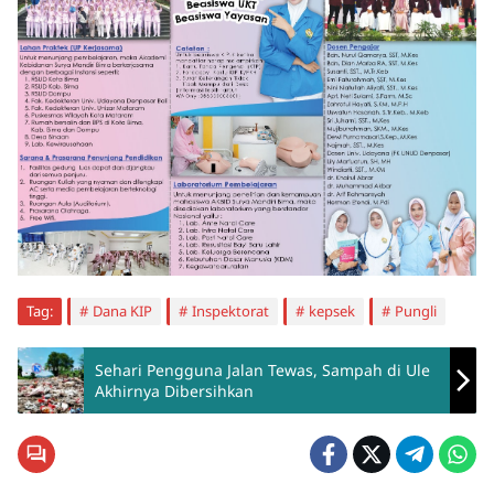
Tag:
Dana KIP
Inspektorat
kepsek
Pungli
Sehari Pengguna Jalan Tewas, Sampah di Ule
Akhirnya Dibersihkan