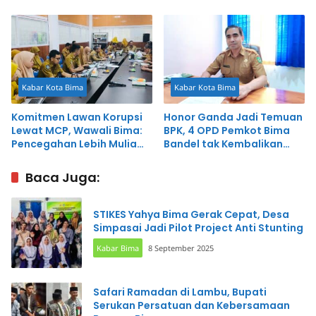
Konsultasi
Kunjung Digunakan
Kabar Kota Bima
Kabar Kota Bima
Komitmen Lawan Korupsi
Honor Ganda Jadi Temuan
Lewat MCP, Wawali Bima:
BPK, 4 OPD Pemkot Bima
Pencegahan Lebih Mulia
Bandel tak Kembalikan
dari Penindakan
Uang Negara
Baca Juga:
STIKES Yahya Bima Gerak Cepat, Desa
Simpasai Jadi Pilot Project Anti Stunting
Kabar Bima
8 September 2025
Safari Ramadan di Lambu, Bupati
Serukan Persatuan dan Kebersamaan