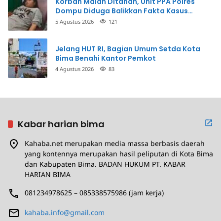
Korban Malah Ditahan, Unit PPA Polres
Dompu Diduga Balikkan Fakta Kasus
Penganiayaan
5 Agustus 2026
121
Jelang HUT RI, Bagian Umum Setda Kota
Bima Benahi Kantor Pemkot
4 Agustus 2026
83
Kabar harian bima
Kahaba.net merupakan media massa berbasis daerah
yang kontennya merupakan hasil peliputan di Kota Bima
dan Kabupaten Bima. BADAN HUKUM PT. KABAR
HARIAN BIMA
081234978625 – 085338575986 (jam kerja)
kahaba.info@gmail.com