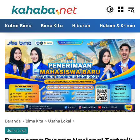
Langsung
ke
konten
Kabar Bima
Bima Kita
Hiburan
Hukum & Kriminal
Beranda
Bima Kita
Usaha Lokal
Usaha Lokal