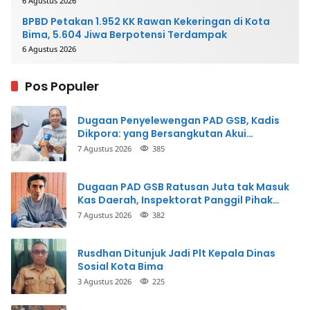
6 Agustus 2026
BPBD Petakan 1.952 KK Rawan Kekeringan di Kota
Bima, 5.604 Jiwa Berpotensi Terdampak
6 Agustus 2026
Pos Populer
Dugaan Penyelewengan PAD GSB, Kadis
Dikpora: yang Bersangkutan Akui
Perbuatannya dan Siap Mengembalikan
7 Agustus 2026
385
Uang
Dugaan PAD GSB Ratusan Juta tak Masuk
Kas Daerah, Inspektorat Panggil Pihak
Terkait
7 Agustus 2026
382
Rusdhan Ditunjuk Jadi Plt Kepala Dinas
Sosial Kota Bima
3 Agustus 2026
225