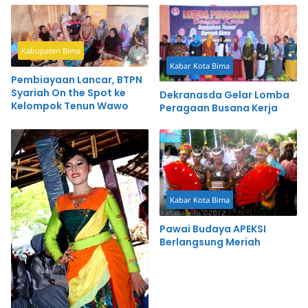
Kabupaten Bima
Kabar Kota Bima
Pembiayaan Lancar, BTPN
Syariah On the Spot ke
Dekranasda Gelar Lomba
Kelompok Tenun Wawo
Peragaan Busana Kerja
Kabar Kota Bima
Pawai Budaya APEKSI
Berlangsung Meriah