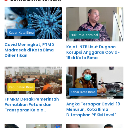
Kabar Kota Bima
Hukum & Kriminal
Covid Meningkat, PTM 3
Kejati NTB Usut Dugaan
Madrasah di Kota Bima
Korupsi Anggaran Covid-
Dihentikan
19 di Kota Bima
Kabupaten Bima
Kabar Kota Bima
FPMRM Desak Pemerintah
Angka Terpapar Covid-19
Perhatikan Petani dan
Menurun, Kota Bima
Transparan Kelola
Ditetapkan PPKM Level 1
Anggaran Covid-19