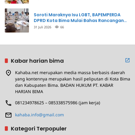
Soroti Maraknya Isu LGBT, BAPEMPERDA
DPRD Kota Bima Mulai Bahas Rancangan
Perda Pencegahan
31 Juli 2026
66
Kabar harian bima
Kahaba.net merupakan media massa berbasis daerah
yang kontennya merupakan hasil peliputan di Kota Bima
dan Kabupaten Bima. BADAN HUKUM PT. KABAR
HARIAN BIMA
081234978625 – 085338575986 (jam kerja)
kahaba.info@gmail.com
Kategori Terpopuler