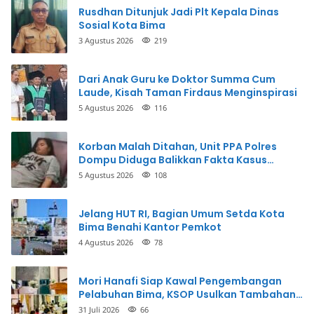
Rusdhan Ditunjuk Jadi Plt Kepala Dinas
Sosial Kota Bima
3 Agustus 2026
219
Dari Anak Guru ke Doktor Summa Cum
Laude, Kisah Taman Firdaus Menginspirasi
5 Agustus 2026
116
Korban Malah Ditahan, Unit PPA Polres
Dompu Diduga Balikkan Fakta Kasus
Penganiayaan
5 Agustus 2026
108
Jelang HUT RI, Bagian Umum Setda Kota
Bima Benahi Kantor Pemkot
4 Agustus 2026
78
Mori Hanafi Siap Kawal Pengembangan
Pelabuhan Bima, KSOP Usulkan Tambahan
Dermaga Rp400 Miliar
31 Juli 2026
66