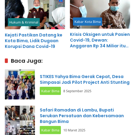
Kabar Kota Bima
Hukum & Kriminal
Krisis Oksigen untuk Pasien
Kejati Pastikan Datang ke
Covid-19, Dewan:
Kota Bima, Lidik Dugaan
Anggaran Rp 34 Miliar itu
Korupsi Dana Covid-19
Kemana?
Baca Juga:
STIKES Yahya Bima Gerak Cepat, Desa
Simpasai Jadi Pilot Project Anti Stunting
Kabar Bima
8 September 2025
Safari Ramadan di Lambu, Bupati
Serukan Persatuan dan Kebersamaan
Bangun Bima
Kabar Bima
10 Maret 2025