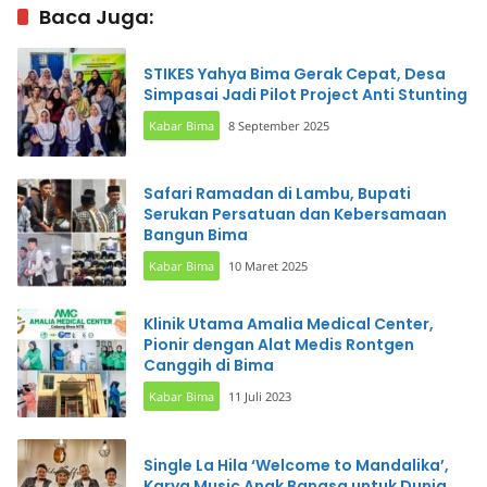
Seleksi
Baca Juga:
STIKES Yahya Bima Gerak Cepat, Desa
Simpasai Jadi Pilot Project Anti Stunting
Kabar Bima
8 September 2025
Safari Ramadan di Lambu, Bupati
Serukan Persatuan dan Kebersamaan
Bangun Bima
Kabar Bima
10 Maret 2025
Klinik Utama Amalia Medical Center,
Pionir dengan Alat Medis Rontgen
Canggih di Bima
Kabar Bima
11 Juli 2023
Single La Hila ‘Welcome to Mandalika’,
Karya Music Anak Bangsa untuk Dunia