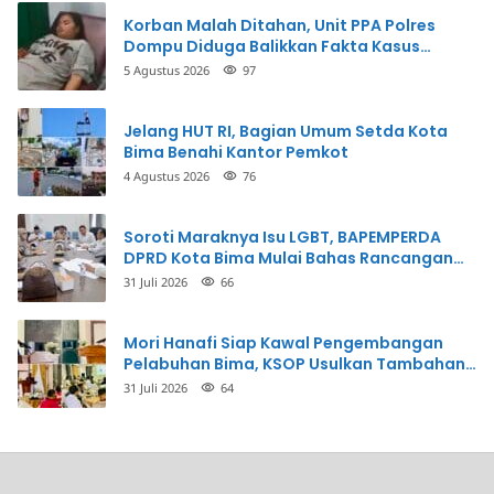
Korban Malah Ditahan, Unit PPA Polres
Dompu Diduga Balikkan Fakta Kasus
Penganiayaan
5 Agustus 2026
97
Jelang HUT RI, Bagian Umum Setda Kota
Bima Benahi Kantor Pemkot
4 Agustus 2026
76
Soroti Maraknya Isu LGBT, BAPEMPERDA
DPRD Kota Bima Mulai Bahas Rancangan
Perda Pencegahan
31 Juli 2026
66
Mori Hanafi Siap Kawal Pengembangan
Pelabuhan Bima, KSOP Usulkan Tambahan
Dermaga Rp400 Miliar
31 Juli 2026
64