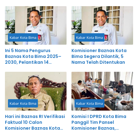
Pelepasan Siswa
Budaya
Kabar Kota Bima
Kabar Kota Bima
Ini 5 Nama Pengurus
Komisioner Baznas Kota
Baznas Kota Bima 2025–
Bima Segera Dilantik, 5
2030, Pelantikan 14
Nama Telah Ditentukan
Agustus
Kabar Kota Bima
Kabar Kota Bima
Hari ini Baznas RI Verifikasi
Komisi I DPRD Kota Bima
Faktual 10 Calon
Panggil Tim Pansel
Komisioner Baznas Kota
Komisioner Baznas,
Bima
Pertanyakan Proses