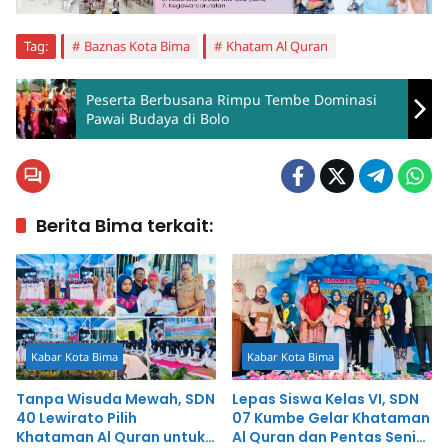
Tag:
Baznas Kota Bima
Khatam Al Quran
Peserta Berbusana Rimpu Tembe Dominasi
Pawai Budaya di Bolo
Berita Bima terkait:
Kabar Kota Bima
Kabar Kota Bima
Tanpa Wisuda Mewah, SDN
Lepas Siswa Kelas VI, SDN
40 Lewirato Pilih
07 Kumbe Gelar Khataman
Khataman Al Quran untuk
Al Quran dan Pentas Seni