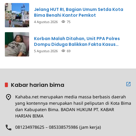
Jelang HUT RI, Bagian Umum Setda Kota
Bima Benahi Kantor Pemkot
4 Agustus 2026
75
Korban Malah Ditahan, Unit PPA Polres
Dompu Diduga Balikkan Fakta Kasus
Penganiayaan
5 Agustus 2026
69
Kabar harian bima
Kahaba.net merupakan media massa berbasis daerah
yang kontennya merupakan hasil peliputan di Kota Bima
dan Kabupaten Bima. BADAN HUKUM PT. KABAR
HARIAN BIMA
081234978625 – 085338575986 (jam kerja)