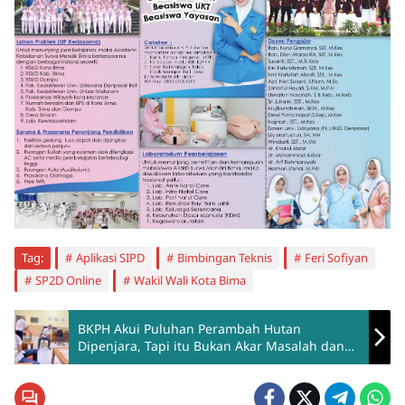
Tag:
Aplikasi SIPD
Bimbingan Teknis
Feri Sofiyan
SP2D Online
Wakil Wali Kota Bima
BKPH Akui Puluhan Perambah Hutan
Dipenjara, Tapi itu Bukan Akar Masalah dan
Solusi