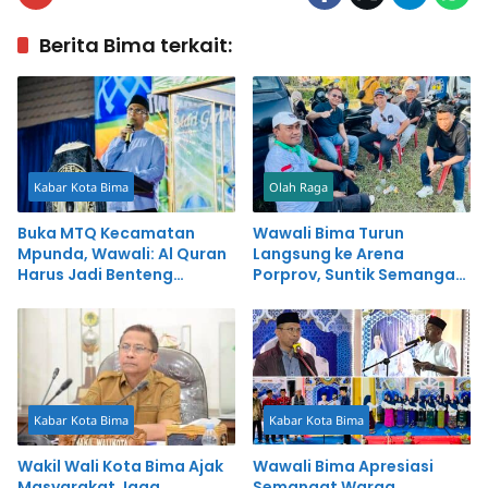
Berita Bima terkait:
Kabar Kota Bima
Olah Raga
Buka MTQ Kecamatan
Wawali Bima Turun
Mpunda, Wawali: Al Quran
Langsung ke Arena
Harus Jadi Benteng
Porprov, Suntik Semangat
Generasi Digital
Atlet Kota Bima
Kabar Kota Bima
Kabar Kota Bima
Wakil Wali Kota Bima Ajak
Wawali Bima Apresiasi
Masyarakat Jaga
Semangat Warga