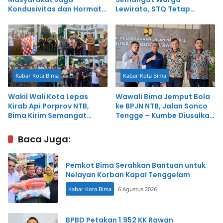
Kondusivitas dan Hormati
Lewirato, STQ Tetap
Proses Penegakan Hukum
Digelar Meski Serba
Sederhana
Kabar Kota Bima
Kabar Kota Bima
Wakil Wali Kota Lepas
Wawali Bima Jemput Bola
Kirab Api Porprov NTB,
ke BPJN NTB, Jalan Sonco
Bima Kirim Semangat
Tengge – Kumbe Diusulkan
Menuju PON 2028
Dibangun Pusat
Baca Juga:
Pemkot Bima Serahkan Bantuan untuk
Nelayan Korban Kapal Tenggelam
Kabar Kota Bima
6 Agustus 2026
BPBD Petakan 1.952 KK Rawan