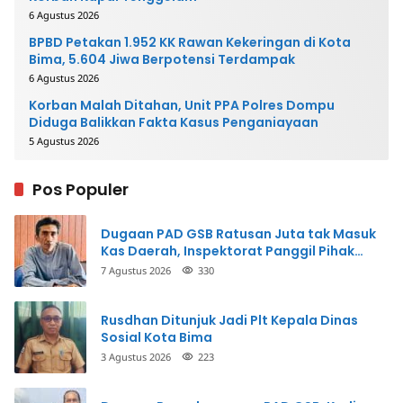
6 Agustus 2026
BPBD Petakan 1.952 KK Rawan Kekeringan di Kota
Bima, 5.604 Jiwa Berpotensi Terdampak
6 Agustus 2026
Korban Malah Ditahan, Unit PPA Polres Dompu
Diduga Balikkan Fakta Kasus Penganiayaan
5 Agustus 2026
Pos Populer
Dugaan PAD GSB Ratusan Juta tak Masuk
Kas Daerah, Inspektorat Panggil Pihak
Terkait
7 Agustus 2026
330
Rusdhan Ditunjuk Jadi Plt Kepala Dinas
Sosial Kota Bima
3 Agustus 2026
223