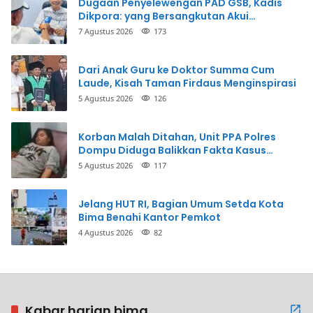
Dugaan Penyelewengan PAD GSB, Kadis
Dikpora: yang Bersangkutan Akui
Perbuatannya dan Siap Mengembalikan
7 Agustus 2026
173
Uang
Dari Anak Guru ke Doktor Summa Cum
Laude, Kisah Taman Firdaus Menginspirasi
5 Agustus 2026
126
Korban Malah Ditahan, Unit PPA Polres
Dompu Diduga Balikkan Fakta Kasus
Penganiayaan
5 Agustus 2026
117
Jelang HUT RI, Bagian Umum Setda Kota
Bima Benahi Kantor Pemkot
4 Agustus 2026
82
Kabar harian bima