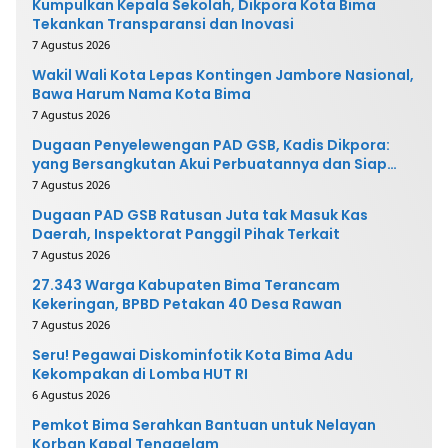
Kumpulkan Kepala Sekolah, Dikpora Kota Bima
Tekankan Transparansi dan Inovasi
7 Agustus 2026
Wakil Wali Kota Lepas Kontingen Jambore Nasional,
Bawa Harum Nama Kota Bima
7 Agustus 2026
Dugaan Penyelewengan PAD GSB, Kadis Dikpora:
yang Bersangkutan Akui Perbuatannya dan Siap
Mengembalikan Uang
7 Agustus 2026
Dugaan PAD GSB Ratusan Juta tak Masuk Kas
Daerah, Inspektorat Panggil Pihak Terkait
7 Agustus 2026
27.343 Warga Kabupaten Bima Terancam
Kekeringan, BPBD Petakan 40 Desa Rawan
7 Agustus 2026
Seru! Pegawai Diskominfotik Kota Bima Adu
Kekompakan di Lomba HUT RI
6 Agustus 2026
Pemkot Bima Serahkan Bantuan untuk Nelayan
Korban Kapal Tenggelam