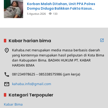
Korban Malah Ditahan, Unit PPA Polres
Dompu Diduga Balikkan Fakta Kasus
Penganiayaan
5 Agustus 2026
133
Kabar harian bima
Kahaba.net merupakan media massa berbasis daerah
yang kontennya merupakan hasil peliputan di Kota Bima
dan Kabupaten Bima. BADAN HUKUM PT. KABAR
HARIAN BIMA
081234978625 – 085338575986 (jam kerja)
kahaba.info@gmail.com
Kategori Terpopuler
Kabar Bima