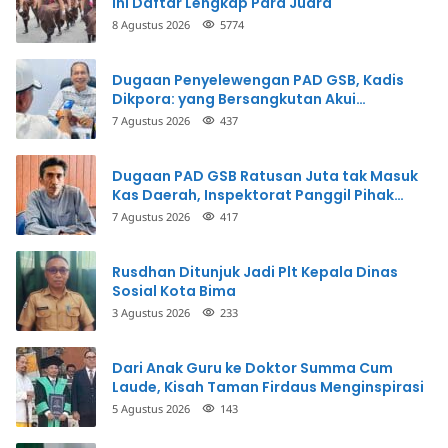
Ini Daftar Lengkap Para Juara
8 Agustus 2026
5774
Dugaan Penyelewengan PAD GSB, Kadis
Dikpora: yang Bersangkutan Akui
Perbuatannya dan Siap Mengembalikan
7 Agustus 2026
437
Uang
Dugaan PAD GSB Ratusan Juta tak Masuk
Kas Daerah, Inspektorat Panggil Pihak
Terkait
7 Agustus 2026
417
Rusdhan Ditunjuk Jadi Plt Kepala Dinas
Sosial Kota Bima
3 Agustus 2026
233
Dari Anak Guru ke Doktor Summa Cum
Laude, Kisah Taman Firdaus Menginspirasi
5 Agustus 2026
143