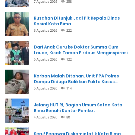
Terkait
7 Agustus 2026
258
Rusdhan Ditunjuk Jadi Plt Kepala Dinas
Sosial Kota Bima
3 Agustus 2026
222
Dari Anak Guru ke Doktor Summa Cum
Laude, Kisah Taman Firdaus Menginspirasi
5 Agustus 2026
122
Korban Malah Ditahan, Unit PPA Polres
Dompu Diduga Balikkan Fakta Kasus
Penganiayaan
5 Agustus 2026
114
Jelang HUT RI, Bagian Umum Setda Kota
Bima Benahi Kantor Pemkot
4 Agustus 2026
80
Seru! Pegawai Diskominfotik Kota Bima