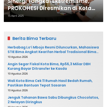
Sinergi Tangkal Ekstremisme,
PROKOHESI Diresmikan di Kota
Bima
15 April 2025
Berita Bima Terbaru
Herbabag Lo’i Mbojo Resmi Diluncurkan, Mahasiswa
STIE Bima Angkat Kearifan Herbal Tradisional Bima
ke Pasar Modern
10 Agustus 2026
Angin Segar Fiskal Kota Bima, Rp56,3 Miliar DBH
Kurang Bayar Ditransfer ke Kasda
10 Agustus 2026
Wali Kota Bima Cek 11 Rumah Hasil Bedah Rumah,
Pastikan Bantuan Tepat Sasaran
10 Agustus 2026
Jenguk Tahanan Bawa Sabu Dibungkus Chocolatos,
2 Nelayan Diringkus
10 Agustus 2026