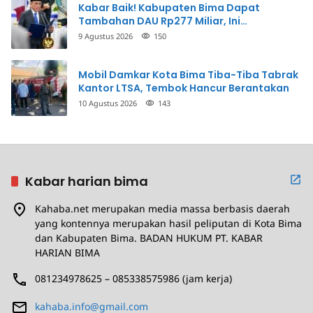
Kabar Baik! Kabupaten Bima Dapat
Tambahan DAU Rp277 Miliar, Ini
Prioritasnya
9 Agustus 2026
150
Mobil Damkar Kota Bima Tiba-Tiba Tabrak
Kantor LTSA, Tembok Hancur Berantakan
10 Agustus 2026
143
Kabar harian bima
Kahaba.net merupakan media massa berbasis daerah
yang kontennya merupakan hasil peliputan di Kota Bima
dan Kabupaten Bima. BADAN HUKUM PT. KABAR
HARIAN BIMA
081234978625 – 085338575986 (jam kerja)
kahaba.info@gmail.com