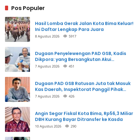
Pos Populer
Hasil Lomba Gerak Jalan Kota Bima Keluar!
Ini Daftar Lengkap Para Juara
8 Agustus 2026
5917
Dugaan Penyelewengan PAD GSB, Kadis
Dikpora: yang Bersangkutan Akui
Perbuatannya dan Siap Mengembalikan
7 Agustus 2026
451
Uang
Dugaan PAD GSB Ratusan Juta tak Masuk
Kas Daerah, Inspektorat Panggil Pihak
Terkait
7 Agustus 2026
426
Angin Segar Fiskal Kota Bima, Rp56,3 Miliar
DBH Kurang Bayar Ditransfer ke Kasda
10 Agustus 2026
290