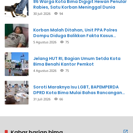
86 Warga Kota Bima Digigit Hewan Penular
Rabies, Satu Korban Meninggal Dunia
30 Juli 2026
94
Korban Malah Ditahan, Unit PPA Polres
Dompu Diduga Balikkan Fakta Kasus
Penganiayaan
5 Agustus 2026
75
Jelang HUT RI, Bagian Umum Setda Kota
Bima Benahi Kantor Pemkot
4 Agustus 2026
75
Soroti Maraknya Isu LGBT, BAPEMPERDA
DPRD Kota Bima Mulai Bahas Rancangan
Perda Pencegahan
31 Juli 2026
66
Kabar harian bima