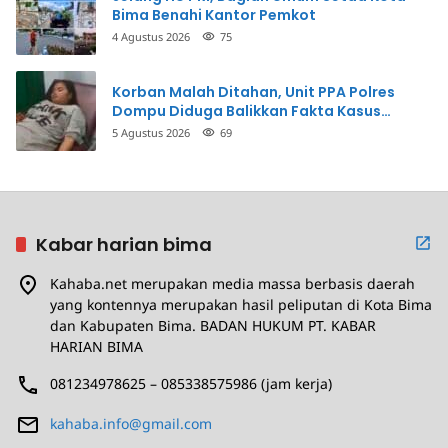
Bima Benahi Kantor Pemkot
4 Agustus 2026
75
Korban Malah Ditahan, Unit PPA Polres
Dompu Diduga Balikkan Fakta Kasus
Penganiayaan
5 Agustus 2026
69
Kabar harian bima
Kahaba.net merupakan media massa berbasis daerah
yang kontennya merupakan hasil peliputan di Kota Bima
dan Kabupaten Bima. BADAN HUKUM PT. KABAR
HARIAN BIMA
081234978625 – 085338575986 (jam kerja)
kahaba.info@gmail.com